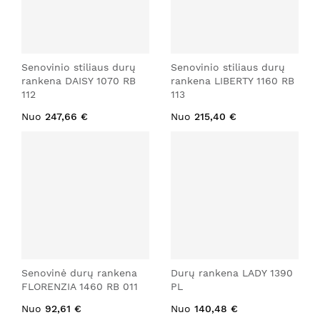
Senovinio stiliaus durų
Senovinio stiliaus durų
rankena DAISY 1070 RB
rankena LIBERTY 1160 RB
112
113
Nuo
247,66 €
Nuo
215,40 €
Senovinė durų rankena
Durų rankena LADY 1390
FLORENZIA 1460 RB 011
PL
Nuo
92,61 €
Nuo
140,48 €