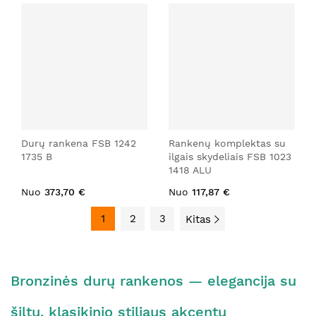
Durų rankena FSB 1242
Rankenų komplektas su
1735 B
ilgais skydeliais FSB 1023
1418 ALU
Nuo
373,70 €
Nuo
117,87 €
1
2
3
Kitas
Bronzinės durų rankenos — elegancija su
šiltu, klasikinio stiliaus akcentu