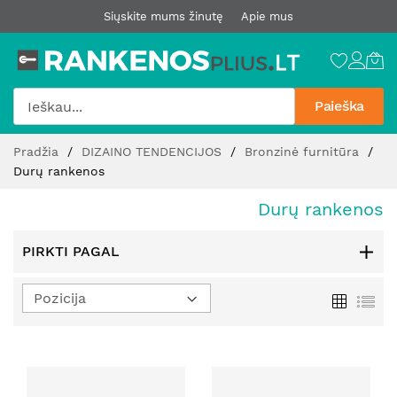
Siųskite mums žinutę
Apie mus
Paieška
Pereiti
Pradžia
DIZAINO TENDENCIJOS
Bronzinė furnitūra
prie
Durų rankenos
turinio
Durų rankenos
PIRKTI PAGAL
Nustatyti
Tinklelis
Sąr
mažėjimo
kryptį