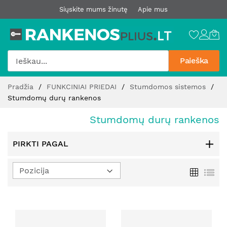
Siųskite mums žinutę
Apie mus
Paieška
Pereiti
Pradžia
FUNKCINIAI PRIEDAI
Stumdomos sistemos
prie
Stumdomų durų rankenos
turinio
Stumdomų durų rankenos
PIRKTI PAGAL
Nustatyti
Tinklelis
Sąr
mažėjimo
kryptį