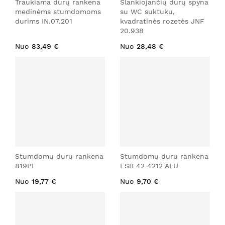
Traukiama durų rankena
Slankiojančių durų spyna
medinėms stumdomoms
su WC suktuku,
durims IN.07.201
kvadratinės rozetės JNF
20.938
Nuo
83,49 €
Nuo
28,48 €
Stumdomų durų rankena
Stumdomų durų rankena
819PI
FSB 42 4212 ALU
Nuo
19,77 €
Nuo
9,70 €