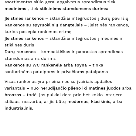
asortimentas siūlo gerai apgalvotus sprendimus tiek
medinėms
, tiek
stiklinėms stumdomoms durims:
Įleistinės rankenos
– sklandžiai integruotos į durų paviršių
Rankenos su spyruoklinių dangteliais
– įleistinės rankenos,
kurios paslepia rankenos ertmę
Įleistinės rankenos
– sklandžiai integruotos į medines ir
stiklines duris
Durų rankenos
– kompaktiškas ir paprastas sprendimas
stumdomosioms durims
Rankenos su WC rankenėle arba spyna
– tinka
sanitarinėms patalpoms ir privačioms patalpoms
Visos rankenos yra prieinamos su įvairiais apdailos
variantais – nuo
nerūdijančio plieno
iki
matinės juodos
arba
bronzos –
todėl jos puikiai dera prie bet kokio interjero
stiliaus, nesvarbu, ar jis būtų
modernus, klasikinis,
arba
industrialinis.