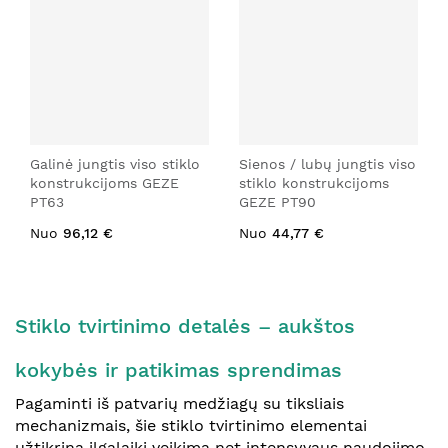
Galinė jungtis viso stiklo
Sienos / lubų jungtis viso
konstrukcijoms GEZE
stiklo konstrukcijoms
PT63
GEZE PT90
Nuo
96,12 €
Nuo
44,77 €
Stiklo tvirtinimo detalės – aukštos
kokybės ir patikimas sprendimas
Pagaminti iš patvarių medžiagų su tiksliais
mechanizmais, šie stiklo tvirtinimo elementai
užtikrina ilgalaikį veikimą net intensyvaus naudojimo