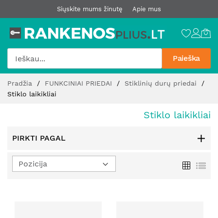
Siųskite mums žinutę
Apie mus
Paieška
Pereiti
Pradžia
FUNKCINIAI PRIEDAI
Stiklinių durų priedai
prie
Stiklo laikikliai
turinio
Stiklo laikikliai
PIRKTI PAGAL
Nustatyti
Tinklelis
Sąr
mažėjimo
kryptį