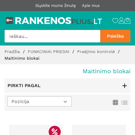
Siųskite mums žinutę
Apie mus
Paieška
Pereiti
Pradžia
FUNKCINIAI PRIEDAI
Praėjimo kontrolė
prie
Maitinimo blokai
turinio
Maitinimo blokai
PIRKTI PAGAL
Nustatyti
Tinklelis
Sąr
mažėjimo
kryptį