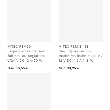
MiTEC PSM60
MiTEC PSM18-138
Perjungiamas maitinimo
Perjungimo režimo
šaltinis DIN bėgiui 220
maitinimo šaltinis 220 V /
V/24 V DC, 2 A/60 W
12 V DC, 1,2 A / 18 W
Nuo
66,55 €
Nuo
30,25 €