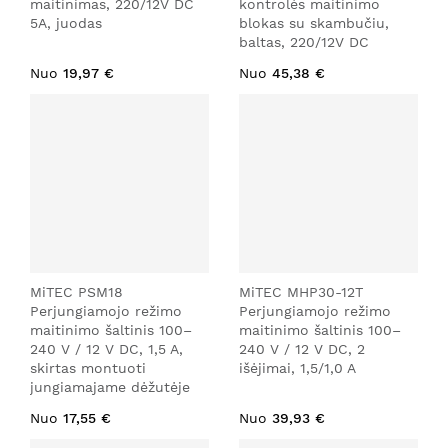
maitinimas, 220/12V DC
kontrolės maitinimo
5A, juodas
blokas su skambučiu,
baltas, 220/12V DC
Nuo
19,97 €
Nuo
45,38 €
MiTEC PSM18
MiTEC MHP30-12T
Perjungiamojo režimo
Perjungiamojo režimo
maitinimo šaltinis 100–
maitinimo šaltinis 100–
240 V / 12 V DC, 1,5 A,
240 V / 12 V DC, 2
skirtas montuoti
išėjimai, 1,5/1,0 A
jungiamajame dėžutėje
Nuo
17,55 €
Nuo
39,93 €