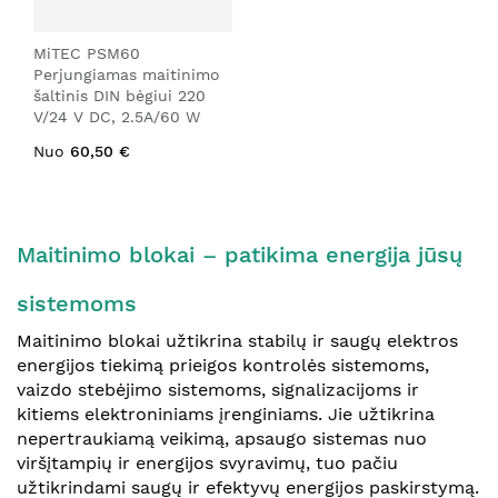
MiTEC PSM60
Perjungiamas maitinimo
šaltinis DIN bėgiui 220
V/24 V DC, 2.5A/60 W
Nuo
60,50 €
Maitinimo blokai – patikima energija jūsų
sistemoms
Maitinimo blokai užtikrina stabilų ir saugų elektros
energijos tiekimą prieigos kontrolės sistemoms,
vaizdo stebėjimo sistemoms, signalizacijoms ir
kitiems elektroniniams įrenginiams. Jie užtikrina
nepertraukiamą veikimą, apsaugo sistemas nuo
viršįtampių ir energijos svyravimų, tuo pačiu
užtikrindami saugų ir efektyvų energijos paskirstymą.