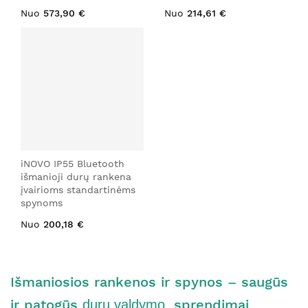
Nuo
573,90 €
Nuo
214,61 €
iNOVO IP55 Bluetooth
išmanioji durų rankena
įvairioms standartinėms
spynoms
Nuo
200,18 €
Išmaniosios rankenos ir spynos – saugūs
ir patogūs
sprendimai
durų valdymo