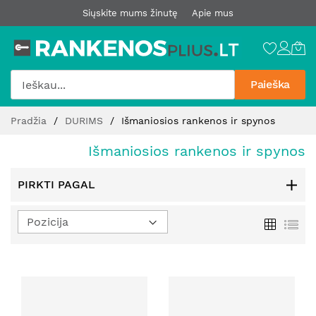
Siųskite mums žinutę
Apie mus
Paieška
Pereiti
Pradžia
DURIMS
Išmaniosios rankenos ir spynos
prie
turinio
Išmaniosios rankenos ir spynos
PIRKTI PAGAL
Nustatyti
Tinklelis
Sąr
mažėjimo
kryptį