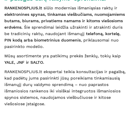
RANKENOSPLIUS.lt
siūlo modernias išmaniąsias raktų ir
elektronines spynas, tinkamas viešbučiams, nuomojamiems
butams, biurams, privatiems namams ir kitoms viešosioms
erdvėms.
Šie sprendimai leidžia užrakinti ir atrakinti duris
be tradicinių raktų, naudojant išmanųjį
telefoną, kortelę,
PIN kodą arba biometrinius duomenis
, priklausomai nuo
pasirinkto modelio.
Mūsų asortimente yra patikimų prekės ženklų, tokių kaip
YALE, JNF ir SALTO.
RANKENOSPLIUS.lt ekspertai teikia konsultacijas ir pagalbą,
kad padėtų jums pasirinkti jūsų poreikiams tinkamiausią
išmanųjį durų valdymo sprendimą – nuo paprastos
išmaniosios rankenos iki visiškai integruotos išmaniosios
spynos sistemos, naudojamos viešbučiuose ir kitose
viešosiose įstaigose.