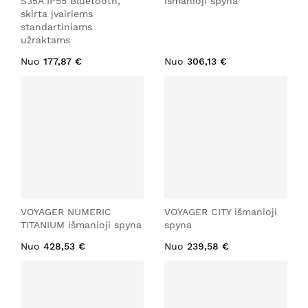
S35A IP55 Bluetooth,
išmanioji spyna
skirta įvairiems
standartiniams
užraktams
Nuo
177,87 €
Nuo
306,13 €
VOYAGER NUMERIC
VOYAGER CITY išmanioji
TITANIUM išmanioji spyna
spyna
Nuo
428,53 €
Nuo
239,58 €