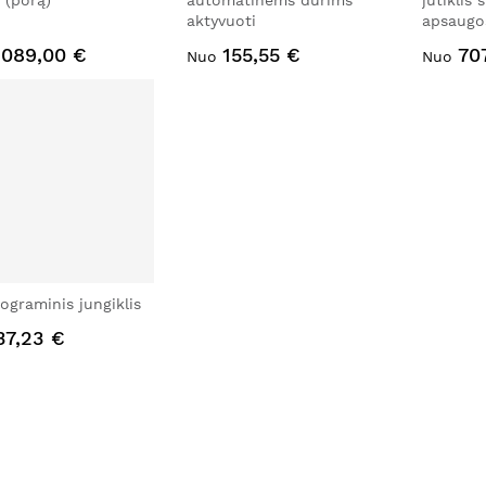
s (porą)
automatinėms durims
jutiklis 
aktyvuoti
apsaugos
 089,00 €
155,55 €
70
Nuo
Nuo
ograminis jungiklis
37,23 €