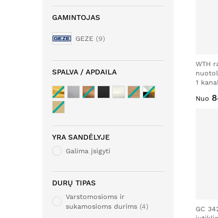
GAMINTOJAS
GEZE
9
WTH ra
SPALVA / APDAILA
nuotol
1 kana
8
Nuo
YRA SANDĖLYJE
Galima įsigyti
DURŲ TIPAS
Varstomosioms ir
sukamosioms durims
4
GC 342