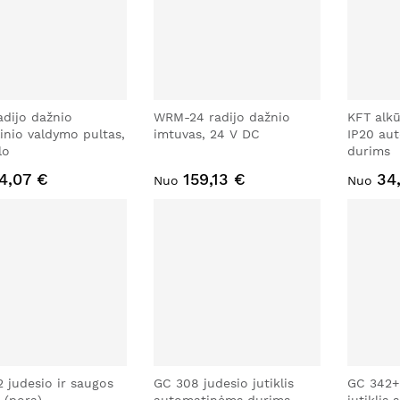
dijo dažnio
WRM-24 radijo dažnio
KFT alkū
inio valdymo pultas,
imtuvas, 24 V DC
IP20 au
lo
durims
4,07 €
159,13 €
34
Nuo
Nuo
 judesio ir saugos
GC 308 judesio jutiklis
GC 342+ 