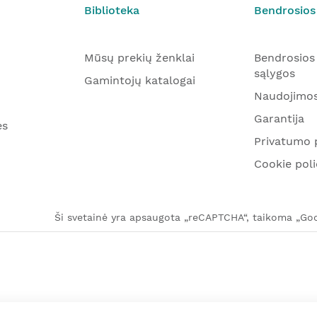
Biblioteka
Bendrosios
Mūsų prekių ženklai
Bendrosios
sąlygos
Gamintojų katalogai
Naudojimos
Garantija
ės
Privatumo p
Cookie poli
Ši svetainė yra apsaugota „reCAPTCHA“, taikoma „Goog