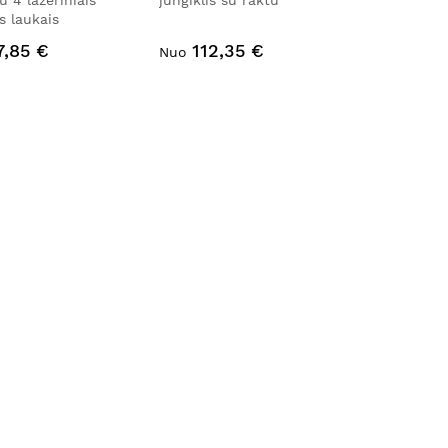
su 4 lazeriniais
jungiklis su raktu
 laukais
7,85 €
112,35 €
Nuo