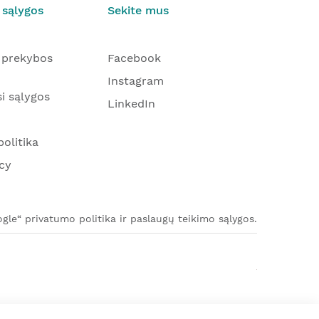
 sąlygos
Sekite mus
 prekybos
Facebook
Instagram
i sąlygos
LinkedIn
olitika
cy
le“ privatumo politika ir paslaugų teikimo sąlygos.