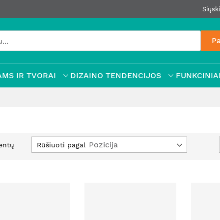
Siųsk
Pa
MS IR TVORAI
DIZAINO TENDENCIJOS
FUNKCINIAI
Nusta
Rūšiuoti pagal
entų
mažė
krypt