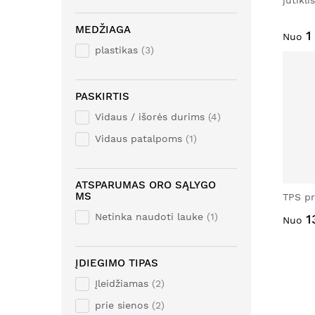
jutikli
MEDŽIAGA
1
Nuo
plastikas
3
PASKIRTIS
Vidaus / išorės durims
4
Vidaus patalpoms
1
ATSPARUMAS ORO SĄLYGO
MS
TPS pr
Netinka naudoti lauke
1
1
Nuo
ĮDIEGIMO TIPAS
Įleidžiamas
2
prie sienos
2