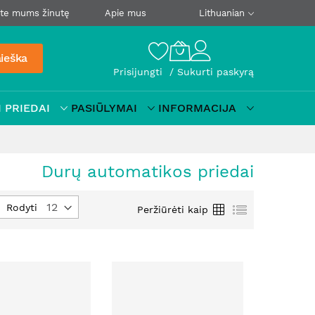
ite mums žinutę
Apie mus
Lithuanian
ieška
Prisijungti
Sukurti paskyrą
 PRIEDAI
PASIŪLYMAI
INFORMACIJA
Durų automatikos priedai
tyti
Tinklelis
Sąrašas
Rodyti
Peržiūrėti kaip
jimo
į