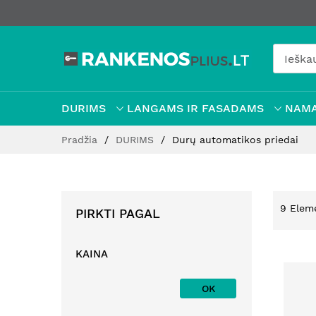
DURIMS
LANGAMS IR FASADAMS
NAMA
Pereiti
Pradžia
DURIMS
Durų automatikos priedai
prie
turinio
9
Elem
PIRKTI PAGAL
KAINA
OK