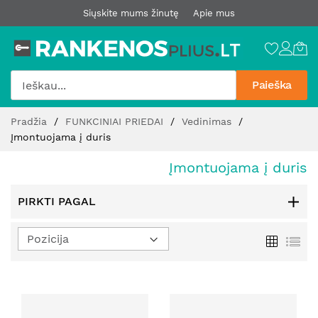
Siųskite mums žinutę
Apie mus
Paieška
Pereiti
Pradžia
FUNKCINIAI PRIEDAI
Vedinimas
prie
Įmontuojama į duris
turinio
Įmontuojama į duris
PIRKTI PAGAL
Nustatyti
Tinklelis
Sąr
mažėjimo
kryptį