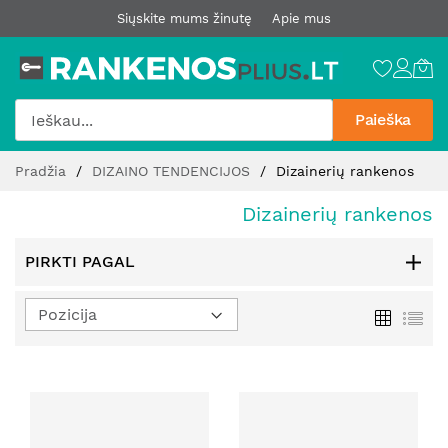
Siųskite mums žinutę
Apie mus
Paieška
Pereiti
Pradžia
DIZAINO TENDENCIJOS
Dizainerių rankenos
prie
turinio
Dizainerių rankenos
PIRKTI PAGAL
Nustatyti
Tinklelis
Sąr
mažėjimo
kryptį