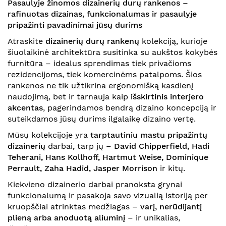
Pasaulyje žinomos dizainerių durų rankenos –
rafinuotas dizainas, funkcionalumas ir pasaulyje
pripažinti pavadinimai jūsų durims
Atraskite
dizainerių durų rankenų
kolekciją, kurioje
šiuolaikinė architektūra susitinka su aukštos kokybės
furnitūra – idealus sprendimas tiek privačioms
rezidencijoms, tiek komercinėms patalpoms. Šios
rankenos ne tik užtikrina ergonomišką kasdienį
naudojimą, bet ir tarnauja kaip
išskirtinis interjero
akcentas
, pagerindamos bendrą dizaino koncepciją ir
suteikdamos jūsų durims ilgalaikę dizaino vertę.
Mūsų kolekcijoje yra
tarptautiniu mastu pripažintų
dizainerių
darbai, tarp jų –
David Chipperfield, Hadi
Teherani, Hans Kollhoff, Hartmut Weise, Dominique
Perrault, Zaha Hadid, Jasper Morrison
ir kitų.
Kiekvieno dizainerio darbai pranoksta grynai
funkcionalumą ir pasakoja savo vizualią istoriją per
kruopščiai atrinktas medžiagas –
varį, nerūdijantį
plieną arba anoduotą aliuminį
– ir unikalias,