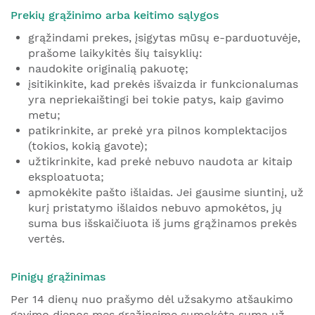
Prekių grąžinimo arba keitimo sąlygos
grąžindami prekes, įsigytas mūsų e-parduotuvėje,
prašome laikykitės šių taisyklių:
naudokite originalią pakuotę;
įsitikinkite, kad prekės išvaizda ir funkcionalumas
yra nepriekaištingi bei tokie patys, kaip gavimo
metu;
patikrinkite, ar prekė yra pilnos komplektacijos
(tokios, kokią gavote);
užtikrinkite, kad prekė nebuvo naudota ar kitaip
eksploatuota;
apmokėkite pašto išlaidas. Jei gausime siuntinį, už
kurį pristatymo išlaidos nebuvo apmokėtos, jų
suma bus išskaičiuota iš jums grąžinamos prekės
vertės.
Pinigų grąžinimas
Per 14 dienų nuo prašymo dėl užsakymo atšaukimo
gavimo dienos mes grąžinsime sumokėtą sumą už