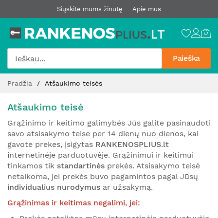
Siųskite mums žinutę
Apie mus
Paieška
Pereiti
Pradžia
Atšaukimo teisės
prie
turinio
Atšaukimo teisė
Grąžinimo ir keitimo galimybės Jūs galite pasinaudoti
savo atsisakymo teise per 14 dienų nuo dienos, kai
gavote prekes, įsigytas
RANKENOSPLIUS.lt
i
nternetinėje parduotuvėje. Grąžinimui ir keitimui
tinkamos tik
standartinės
prekės. Atsisakymo teisė
netaikoma, jei prekės buvo pagamintos pagal Jūsų
individualius nurodymus
ar užsakymą.
Grąžinimas ir keitimas negalimi, jei: