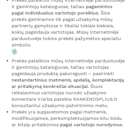
Prekės pateiktos mūsų internetinėje parduotuvėje
ir gamintojų kataloguose, tačiau
pagamintos
pagal individualius vartotojo poreikius
. Šios
prekės gaminamos tik pagal užsakymą mūsų
partnerių gamyklose ir tiksliai tokiais kiekiais,
kokių pageidauja vartotojas. Mūsų internetinėje
parduotuvėje tokios prekės pažymėtos specialiu
simboliu
Prekės pateiktos mūsų internetinėje parduotuvėje
ir gamintojų kataloguose, tačiau vartotojas
pageidauja produktą pakoreguoti – pasirinkti
nestandartinius matmenis, apdailą, komplektaciją
ar pritaikymą konkrečiai situacijai.
Šiuos
reikalavimus vartotojas nurodo užsakymo
komentare ir/arba pateikia RANKENOSPLIUS.lt
konsultantui užsakymo patvirtinimo metu.
Prekės yra supjaustomos pagal matmenis,
modifikuojamos, perkomplektuojamos kitu būdu
ar kitaip pritaikomos
pagal vartotojo nurodymus
.