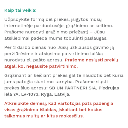
Kaip tai veikia:
Užpildykite formą dėl prekės, įsigytos mūsų
internetinėje parduotuvėje, grąžinimo ar keitimo.
Prašome nurodyti grąžinimo priežastį – Jūsų
atsiliepimai padeda mums tobulinti paslaugas.
Per 2 darbo dienas nuo Jūsų užklausos gavimo ją
peržiūrėsime ir atsiųsime patvirtinimo laišką
nurodytu el. pašto adresu.
Prašome nesiųsti prekių
atgal, kol negausite patvirtinimo.
Grąžinant ar keičiant prekes galite naudotis bet kuria
jums patogia siuntimo tarnyba. Prašome siųsti
prekes šiuo adresu:
SB UN PARTNERI SIA, Piedrujas
iela 7A, LV-1073, Ryga, Latvija.
Atkreipkite dėmesį, kad vartotojas pats padengia
visas grąžinimo išlaidas, įskaitant bet kokius
taikomus muitų ar kitus mokesčius.