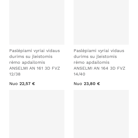
Paslėpiami vyriai vidaus
Paslėpiami vyriai vidaus
durims su įleistomis
durims su įleistomis
rėmo apdailomis
rėmo apdailomis
ANSELMI AN 161 3D FVZ
ANSELMI AN 164 3D FVZ
12/38
14/40
Nuo
22,57 €
Nuo
23,80 €