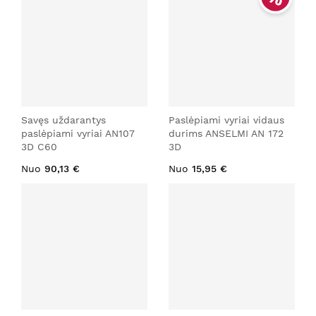
Savęs uždarantys
Paslėpiami vyriai vidaus
paslėpiami vyriai AN107
durims ANSELMI AN 172
3D C60
3D
Nuo
90,13 €
Nuo
15,95 €