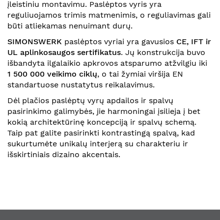
įleistiniu montavimu. Paslėptos vyris yra
reguliuojamos trimis matmenimis, o reguliavimas gali
būti atliekamas nenuimant durų.
SIMONSWERK
paslėptos vyriai yra gavusios
CE, IFT ir
UL aplinkosaugos sertifikatus
. Jų konstrukcija buvo
išbandyta ilgalaikio apkrovos atsparumo atžvilgiu iki
1 500 000 veikimo ciklų
, o tai žymiai viršija EN
standartuose nustatytus reikalavimus.
Dėl plačios paslėptų vyrų apdailos ir spalvų
pasirinkimo galimybės, jie harmoningai įsilieja į bet
kokią architektūrinę koncepciją ir spalvų schemą.
Taip pat galite pasirinkti kontrastingą spalvą, kad
sukurtumėte unikalų interjerą su charakteriu ir
išskirtiniais dizaino akcentais.