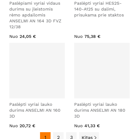
Paslėpiami vyriai vidaus
Paslėpti vyriai HES2S-
durims su įleistomis
140-A125 su dalimi,
rėmo apdailomis
prisukama prie staktos
ANSELMI AN 164 3D FVZ
12/38
Nuo
24,05 €
Nuo
75,38 €
Paslėpti vyriai lauko
Paslėpti vyriai lauko
durims ANSELMI AN 160
durims ANSELMI AN 180
3D
3D
Nuo
20,72 €
Nuo
41,33 €
1
2
3
Kitas