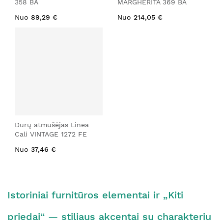
358 BA
MARGHERITA 369 BA
Nuo
89,29 €
Nuo
214,05 €
Durų atmušėjas Linea
Cali VINTAGE 1272 FE
Nuo
37,46 €
Istoriniai furnitūros elementai ir „Kiti
priedai“ — stiliaus akcentai su charakteriu