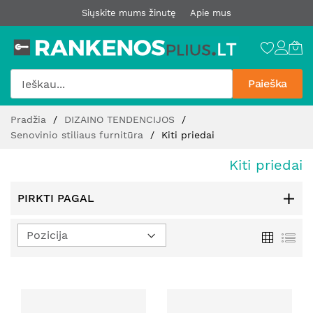
Siųskite mums žinutę
Apie mus
Paieška
Pereiti
Pradžia
DIZAINO TENDENCIJOS
prie
Senovinio stiliaus furnitūra
Kiti priedai
turinio
Kiti priedai
PIRKTI PAGAL
Nustatyti
Tinklelis
Sąr
mažėjimo
kryptį