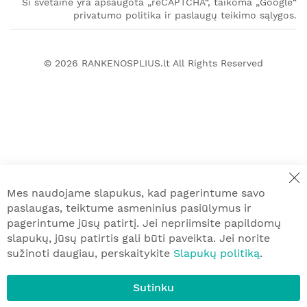
Ši svetainė yra apsaugota „reCAPTCHA“, taikoma „Google“
privatumo politika ir paslaugų teikimo sąlygos.
© 2026
RANKENOSPLIUS.lt
All Rights Reserved
Mes naudojame slapukus, kad pagerintume savo
paslaugas, teiktume asmeninius pasiūlymus ir
pagerintume jūsų patirtį. Jei nepriimsite papildomų
slapukų, jūsų patirtis gali būti paveikta. Jei norite
sužinoti daugiau, perskaitykite
Slapukų politiką
.
Sutinku