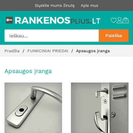
Siųskite mums žinutę
Apie mus
Paieška
Pereiti
Pradžia
FUNKCINIAI PRIEDAI
Apsaugos įranga
prie
turinio
Apsaugos įranga