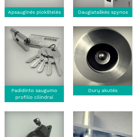
Apsauginės plokštelės
Daugiataškės spynos
Padidinto saugumo
Durų akutės
profilio cilindrai