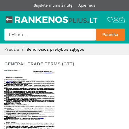
Siųskite mums žinutę
Apie mus
Paieška
Pereiti
Pradžia
Bendrosios prekybos sąlygos
prie
turinio
GENERAL TRADE TERMS (GTT)