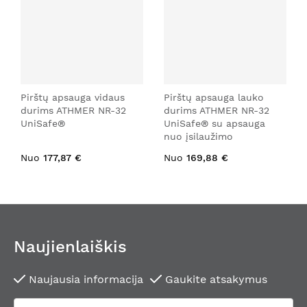
Pirštų apsauga vidaus
Pirštų apsauga lauko
durims ATHMER NR-32
durims ATHMER NR-32
UniSafe®
UniSafe® su apsauga
nuo įsilaužimo
Nuo
177,87 €
Nuo
169,88 €
Naujienlaiškis
Naujausia informacija
Gaukite atsakymus