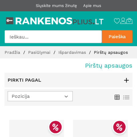
Siųskite mums žinutę
Apie mus
Paieška
Pereiti
Pradžia
Pasiūlymai
Išpardavimas
Pirštų apsaugos
prie
turinio
Pirštų apsaugos
PIRKTI PAGAL
Nustatyti
Tinklelis
Sąr
mažėjimo
kryptį