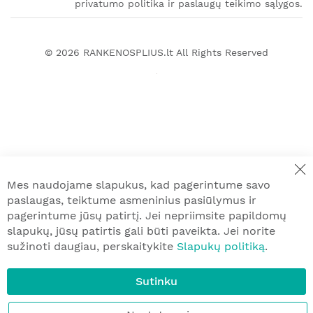
privatumo politika ir paslaugų teikimo sąlygos.
© 2026
RANKENOSPLIUS.lt
All Rights Reserved
Mes naudojame slapukus, kad pagerintume savo
paslaugas, teiktume asmeninius pasiūlymus ir
pagerintume jūsų patirtį. Jei nepriimsite papildomų
slapukų, jūsų patirtis gali būti paveikta. Jei norite
sužinoti daugiau, perskaitykite
Slapukų politiką
.
Sutinku