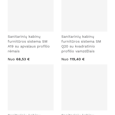
Sanitarinių kabinų
Sanitarinių kabinų
furnitūros sistema SM
furnitūros sistema SM
A19 su apvalaus profilio
Q20 su kvadratinio
rėmais
profilio vamzdžiais
Nuo
68,53 €
Nuo
119,40 €