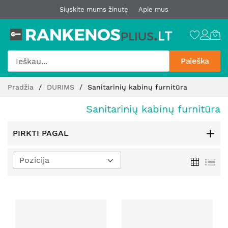
Siųskite mums žinutę
Apie mus
Paieška
Pereiti
Pradžia
DURIMS
Sanitarinių kabinų furnitūra
prie
turinio
Sanitarinių kabinų furnitūra
PIRKTI PAGAL
Nustatyti
Tinklelis
Sąr
mažėjimo
kryptį