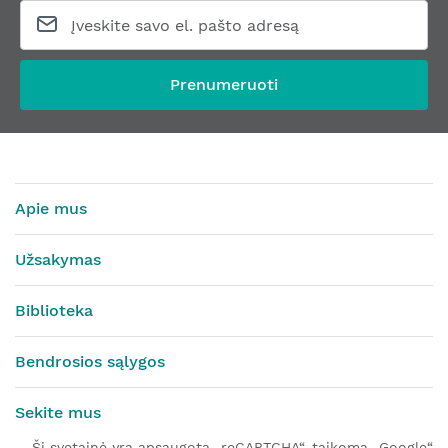
Prenumeruoti
Apie mus
Užsakymas
Biblioteka
Bendrosios sąlygos
Sekite mus
Ši svetainė yra apsaugota „reCAPTCHA“, taikoma „Google“