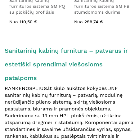
Sanitarinių kabinų
Sanitarinių kabinų
furnitūros sistema SM PQ
furnitūros sistema SM PB
su plokščių profiliais
stumdomoms durims
Nuo
110,50 €
Nuo
299,74 €
Sanitarinių kabinų furnitūra – patvarūs ir
estetiški sprendimai viešosioms
patalpoms
RANKENOSPLIUS.lt siūlo aukštos kokybės JNF
sanitarinių kabinų furnitūrą – patvarią, modulinę
nerūdijančio plieno sistemą, skirtą viešosioms
pastatams, biurams ir pramonės objektams.
Suderinama su 13 mm HPL plokštėmis, užtikrina
atsparumą drėgmei ir stabilumą. Komponentai apima
standartines ir savaime užsidarančias vyrias, spynas,
rankenas, kabliukus su paslėptais tvirtinimais ir