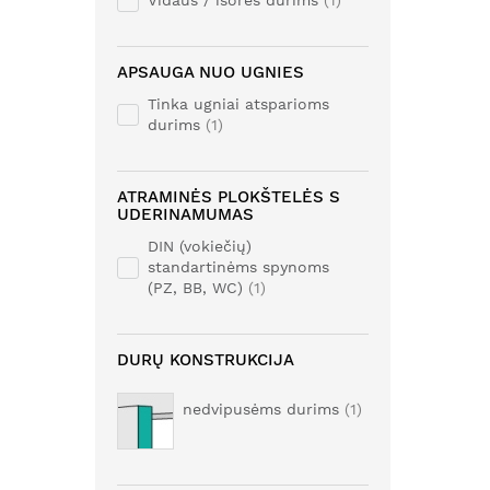
Vidaus / išorės durims
1
APSAUGA NUO UGNIES
Tinka ugniai atsparioms
durims
1
ATRAMINĖS PLOKŠTELĖS S
UDERINAMUMAS
DIN (vokiečių)
standartinėms spynoms
(PZ, BB, WC)
1
DURŲ KONSTRUKCIJA
nedvipusėms durims
1