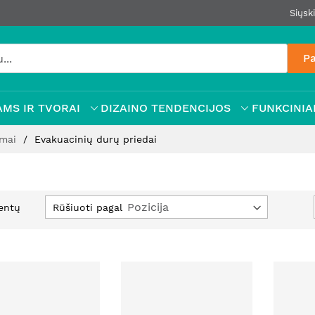
Siųsk
Pa
MS IR TVORAI
DIZAINO TENDENCIJOS
FUNKCINIAI
imai
Evakuacinių durų priedai
Nusta
Rūšiuoti pagal
entų
mažė
krypt