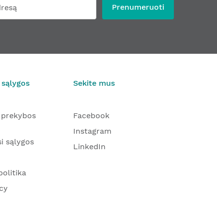
Prenumeruoti
 sąlygos
Sekite mus
 prekybos
Facebook
Instagram
i sąlygos
LinkedIn
olitika
cy