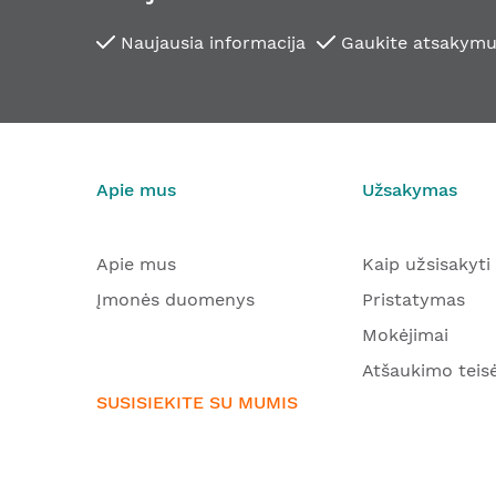
Naujausia informacija
Gaukite atsakymu
Apie mus
Užsakymas
Apie mus
Kaip užsisakyti
Įmonės duomenys
Pristatymas
Mokėjimai
Atšaukimo teis
SUSISIEKITE SU MUMIS