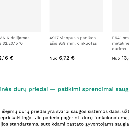
ANIK dalijamas
4917 vienpusis panikos
P641 sm
s 32.23.1570
ašis 9x9 mm, cinkuotas
metalin
durims
2,16 €
6,72 €
13
Nuo
Nuo
inės durų priedai — patikimi sprendimai saugiai
 išėjimų durų priedai yra svarbi saugos sistemos dalis, užt
nepriekaištingai. Jie padeda pagerinti durų funkcionalumą, 
ijos standartams, suteikdami pastato gyventojams saugias