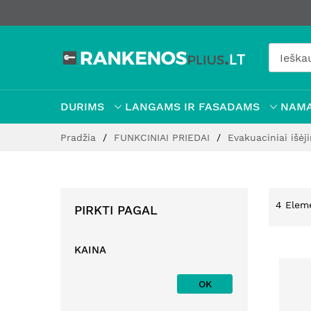
DURIMS
LANGAMS IR FASADAMS
NAMA
Pereiti
Pradžia
FUNKCINIAI PRIEDAI
Evakuaciniai išėj
prie
turinio
4
Elem
PIRKTI PAGAL
KAINA
OK