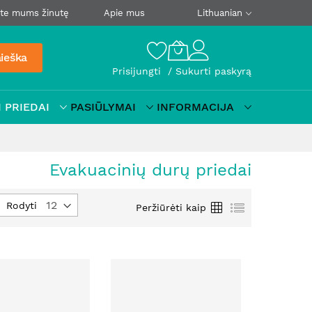
ite mums žinutę
Apie mus
Lithuanian
ieška
Prisijungti
Sukurti paskyrą
 PRIEDAI
PASIŪLYMAI
INFORMACIJA
Evakuacinių durų priedai
tyti
Tinklelis
Sąrašas
Rodyti
Peržiūrėti kaip
jimo
į