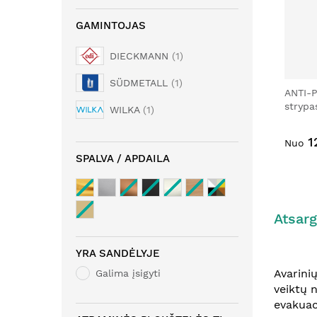
GAMINTOJAS
DIECKMANN
1
SÜDMETALL
1
ANTI-P
strypa
WILKA
1
1
Nuo
SPALVA / APDAILA
Atsarg
YRA SANDĖLYJE
Avarinių
Galima įsigyti
veiktų 
evakuac