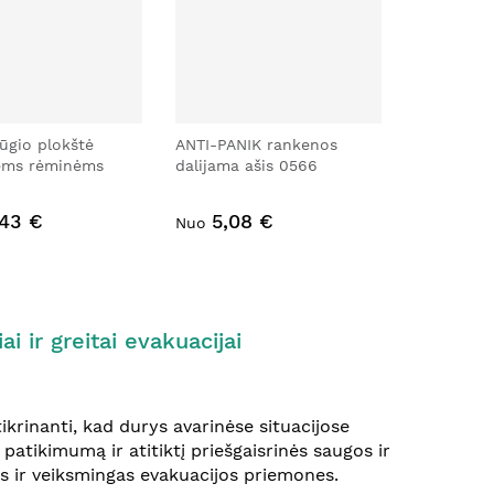
ūgio plokštė
ANTI-PANIK rankenos
ėms rėminėms
dalijama ašis 0566
,43 €
5,08 €
Nuo
 ir greitai evakuacijai
ikrinanti, kad durys avarinėse situacijose
patikimumą ir atitiktį priešgaisrinės saugos ir
 ir veiksmingas evakuacijos priemones.