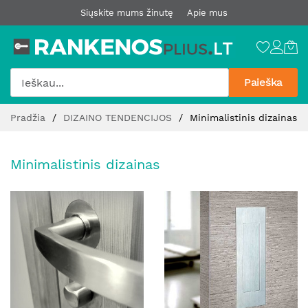
Siųskite mums žinutę
Apie mus
Paieška
Pereiti
Pradžia
DIZAINO TENDENCIJOS
Minimalistinis dizainas
prie
turinio
Minimalistinis dizainas