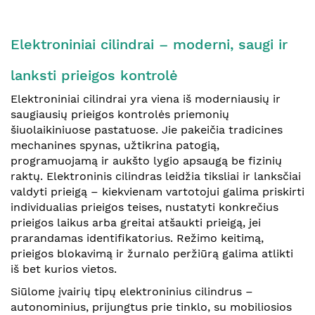
Elektroniniai cilindrai – moderni, saugi ir
lanksti prieigos kontrolė
Elektroniniai cilindrai yra viena iš moderniausių ir
saugiausių prieigos kontrolės priemonių
šiuolaikiniuose pastatuose. Jie pakeičia tradicines
mechanines spynas, užtikrina patogią,
programuojamą ir aukšto lygio apsaugą be fizinių
raktų. Elektroninis cilindras leidžia tiksliai ir lanksčiai
valdyti prieigą – kiekvienam vartotojui galima priskirti
individualias prieigos teises, nustatyti konkrečius
prieigos laikus arba greitai atšaukti prieigą, jei
prarandamas identifikatorius. Režimo keitimą,
prieigos blokavimą ir žurnalo peržiūrą galima atlikti
iš bet kurios vietos.
Siūlome įvairių tipų elektroninius cilindrus –
autonominius, prijungtus prie tinklo, su mobiliosios