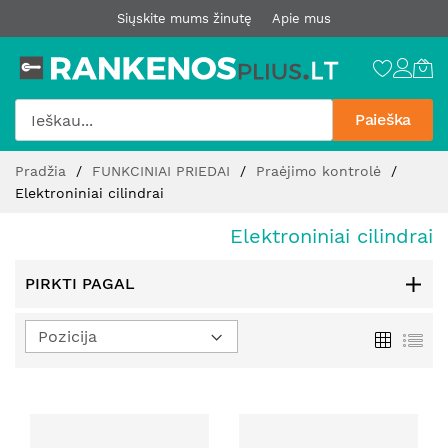
Siųskite mums žinutę
Apie mus
Paieška
Pereiti
Pradžia
FUNKCINIAI PRIEDAI
Praėjimo kontrolė
prie
Elektroniniai cilindrai
turinio
Elektroniniai cilindrai
PIRKTI PAGAL
Nustatyti
Tinklelis
Sąr
mažėjimo
kryptį