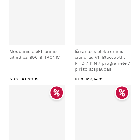
Modulinis elektroninis
Išmanusis elektroninis
cilindras S90 S-TRONIC
cilindras V1, Bluetooth,
RFID / PIN / programėlė /
piršto atspaudas
Nuo
141,69 €
Nuo
162,14 €