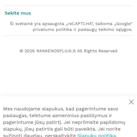
Sekite mus
Ši svetainė yra apsaugota „reCAPTCHA“, taikoma „Google“
privatumo politika ir paslaugų teikimo sąlygos.
© 2026
RANKENOSPLIUS.lt
All Rights Reserved
Mes naudojame slapukus, kad pagerintume savo
paslaugas, teiktume asmeninius pasiūlymus ir
pagerintume jūsų patirtį. Jei nepriimsite papildomų
slapukų, jūsų patirtis gali būti paveikta. Jei norite
sužinoti daugiau, perskaitykite
Slapukų politiką
.