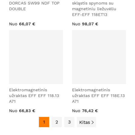
DORCAS SW99 NDF TOP
skląstis spynoms su
DOUBLE
magnetiniu liežuvėliu
EFF-EFF 118ET13
Nuo
66,07 €
Nuo
98,07 €
Elektromagnetinis
Elektromagnetinis
užraktas EFF EFF 118.13
užraktas EFF EFF 118E.13
A71
A71
Nuo
66,83 €
Nuo
76,42 €
1
2
3
Kitas