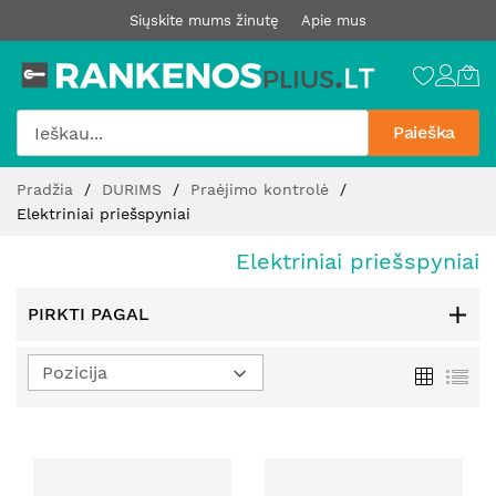
Siųskite mums žinutę
Apie mus
Paieška
Pereiti
Pradžia
DURIMS
Praėjimo kontrolė
prie
Elektriniai priešspyniai
turinio
Elektriniai priešspyniai
PIRKTI PAGAL
Nustatyti
Tinklelis
Sąr
mažėjimo
kryptį