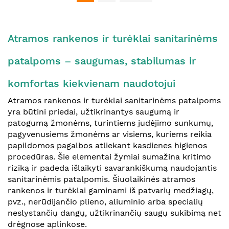
Atramos rankenos ir turėklai sanitarinėms
patalpoms – saugumas, stabilumas ir
komfortas kiekvienam naudotojui
Atramos rankenos ir turėklai sanitarinėms patalpoms
yra būtini priedai, užtikrinantys saugumą ir
patogumą žmonėms, turintiems judėjimo sunkumų,
pagyvenusiems žmonėms ar visiems, kuriems reikia
papildomos pagalbos atliekant kasdienes higienos
procedūras. Šie elementai žymiai sumažina kritimo
riziką ir padeda išlaikyti savarankiškumą naudojantis
sanitarinėmis patalpomis. Šiuolaikinės atramos
rankenos ir turėklai gaminami iš patvarių medžiagų,
pvz., nerūdijančio plieno, aliuminio arba specialių
neslystančių dangų, užtikrinančių saugų sukibimą net
drėgnose aplinkose.