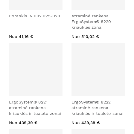
Porankis IN.002.025-028
Atraminė rankena
ErgoSystem® 8220
kriauklės zonai
Nuo
41,16 €
Nuo
510,02 €
ErgoSystem® 8221
ErgoSystem® 8222
atraminė rankena
atraminė rankena
kriauklės ir tualeto zonai
kriauklės ir tualeto zonai
Nuo
439,39 €
Nuo
439,39 €