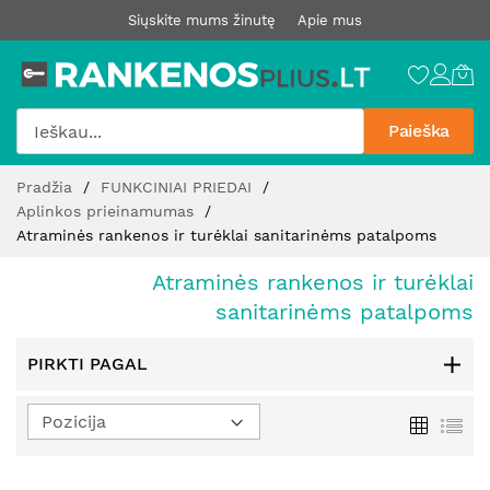
Siųskite mums žinutę
Apie mus
Paieška
Pereiti
Pradžia
FUNKCINIAI PRIEDAI
prie
Aplinkos prieinamumas
turinio
Atraminės rankenos ir turėklai sanitarinėms patalpoms
Atraminės rankenos ir turėklai
sanitarinėms patalpoms
PIRKTI PAGAL
Nustatyti
Tinklelis
Sąr
mažėjimo
kryptį