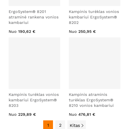
ErgoSystem® 8201
Kampinis turėklas vonios
atraminė rankena vonios
kambariui ErgoSystem®
kambariui
8202
Nuo
190,62 €
Nuo
250,95 €
Kampinis turėklas vonios
Kampinis atraminis
kambariui ErgoSystem®
turėklas ErgoSystem®
8203
8210 vonios kambariui
Nuo
229,89 €
Nuo
476,81 €
1
2
Kitas