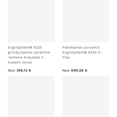
ErgoSystem® 8225
Pakeliamas porankis
grindų/sienos atraminė
ErgoSystem® 8224 A-
rankena kriauklės ir
Flex
tualeto zonai
Nuo
356,13 €
Nuo
696,58 €