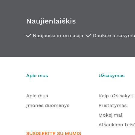
Naujienlaiškis
Naujausia informacija
Gaukite atsakymu
Apie mus
Užsakymas
Apie mus
Kaip užsisakyti
Įmonės duomenys
Pristatymas
Mokėjimai
Atšaukimo teis
SUSISIEKITE SU MUMIS