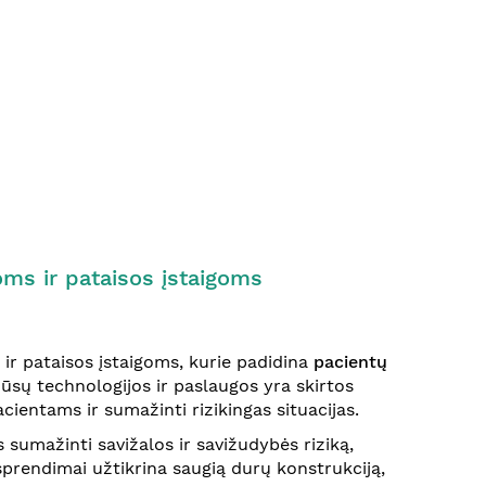
oms ir pataisos įstaigoms
ir pataisos įstaigoms, kurie padidina
pacientų
Mūsų technologijos ir paslaugos yra skirtos
cientams ir sumažinti rizikingas situacijas.
us sumažinti savižalos ir savižudybės riziką,
 sprendimai užtikrina saugią durų konstrukciją,