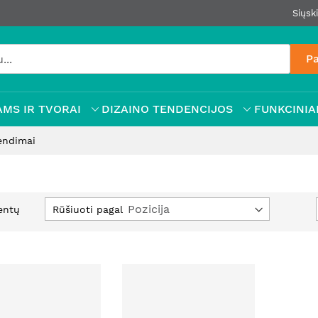
Siųsk
Pa
MS IR TVORAI
DIZAINO TENDENCIJOS
FUNKCINIAI
rendimai
Nusta
Rūšiuoti pagal
entų
mažė
krypt