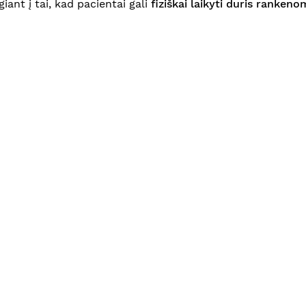
giant į tai, kad pacientai gali
fiziškai laikyti duris rankeno