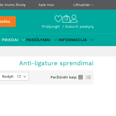
ite mums žinutę
Apie mus
Lithuanian
ieška
Prisijungti
Sukurti paskyrą
 PRIEDAI
PASIŪLYMAI
INFORMACIJA
Anti-ligature sprendimai
tyti
Tinklelis
Sąrašas
Rodyti
Peržiūrėti kaip
jimo
į