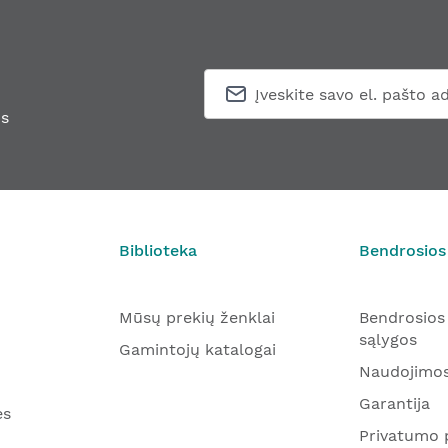
s
Biblioteka
Bendrosios
Mūsų prekių ženklai
Bendrosios
sąlygos
Gamintojų katalogai
Naudojimos
Garantija
ės
Privatumo p