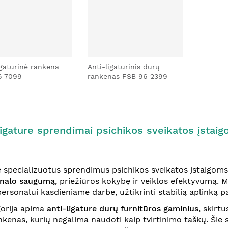
igatūrinė rankena
Anti-ligatūrinis durų
6 7099
rankenas FSB 96 2399
igature sprendimai psichikos sveikatos įstaig
 specializuotus sprendimus psichikos sveikatos įstaigoms 
onalo saugumą
, priežiūros kokybę ir veiklos efektyvumą. 
ersonalui kasdieniame darbe, užtikrinti stabilią aplinką pa
gorija apima
anti-ligature durų furnitūros gaminius
, skirt
ankenas, kurių negalima naudoti kaip tvirtinimo taškų. Šie