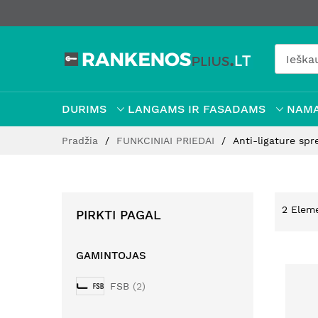
DURIMS
LANGAMS IR FASADAMS
NAMA
Pereiti
Pradžia
FUNKCINIAI PRIEDAI
Anti-ligature sp
prie
turinio
2
Elem
PIRKTI PAGAL
GAMINTOJAS
FSB
2