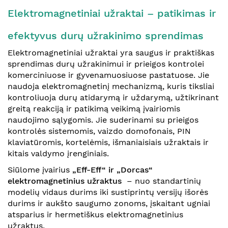
Elektromagnetiniai užraktai – patikimas ir
efektyvus durų užrakinimo sprendimas
Elektromagnetiniai užraktai yra saugus ir praktiškas
sprendimas durų užrakinimui ir prieigos kontrolei
komerciniuose ir gyvenamuosiuose pastatuose. Jie
naudoja elektromagnetinį mechanizmą, kuris tiksliai
kontroliuoja durų atidarymą ir uždarymą, užtikrinant
greitą reakciją ir patikimą veikimą įvairiomis
naudojimo sąlygomis. Jie suderinami su prieigos
kontrolės sistemomis, vaizdo domofonais, PIN
klaviatūromis, kortelėmis, išmaniaisiais užraktais ir
kitais valdymo įrenginiais.
Siūlome įvairius
„Eff-Eff“ ir „Dorcas“
elektromagnetinius užraktus
– nuo standartinių
modelių vidaus durims iki sustiprintų versijų išorės
durims ir aukšto saugumo zonoms, įskaitant ugniai
atsparius ir hermetiškus elektromagnetinius
užraktus.