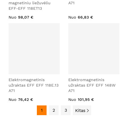
magnetiniu liežuvėliu
A71
EFF-EFF 118ET13
Nuo
98,07 €
Nuo
66,83 €
Elektromagnetinis
Elektromagnetinis
užraktas EFF EFF 118E.13
užraktas EFF EFF 148W
A71
A71
Nuo
76,42 €
Nuo
101,95 €
1
2
3
Kitas