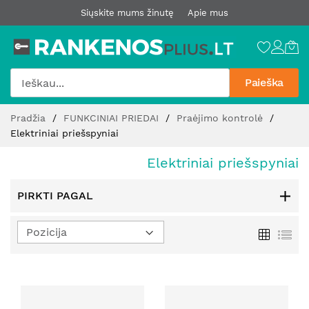
Siųskite mums žinutę
Apie mus
Paieška
Pereiti
Pradžia
FUNKCINIAI PRIEDAI
Praėjimo kontrolė
prie
Elektriniai priešspyniai
turinio
Elektriniai priešspyniai
PIRKTI PAGAL
Nustatyti
Tinklelis
Sąr
mažėjimo
kryptį