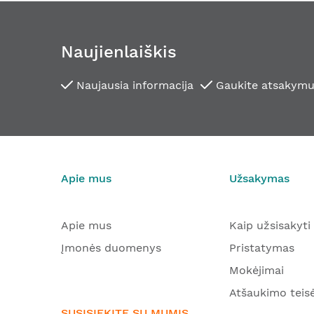
Naujienlaiškis
Naujausia informacija
Gaukite atsakymu
Apie mus
Užsakymas
Apie mus
Kaip užsisakyti
Įmonės duomenys
Pristatymas
Mokėjimai
Atšaukimo teis
SUSISIEKITE SU MUMIS