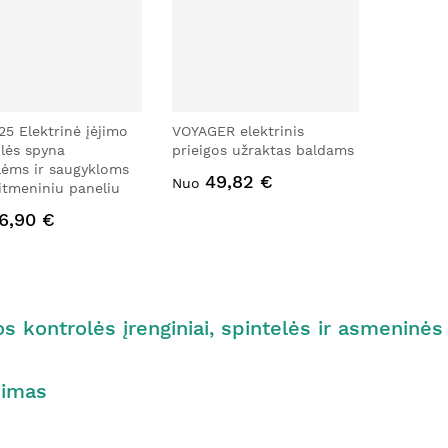
125 Elektrinė įėjimo
VOYAGER elektrinis
lės spyna
prieigos užraktas baldams
lėms ir saugykloms
49,82 €
Nuo
itmeniniu paneliu
6,90 €
os kontrolės įrenginiai, spintelės ir asmenin
jimas