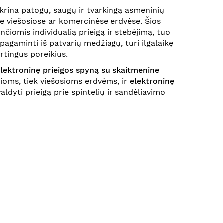
ikrina patogų, saugų ir tvarkingą asmeninių
se viešosiose ar komercinėse erdvėse. Šios
čiomis individualią prieigą ir stebėjimą, tuo
gaminti iš patvarių medžiagų, turi ilgalaikę
irtingus poreikius.
lektroninę prieigos spyną su skaitmenine
ioms, tiek viešosioms erdvėms, ir
elektroninę
ldyti prieigą prie spintelių ir sandėliavimo