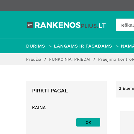
DURIMS
LANGAMS IR FASADAMS
NAMA
Pereiti
Pradžia
FUNKCINIAI PRIEDAI
Praėjimo kontro
prie
turinio
2
Elem
PIRKTI PAGAL
KAINA
OK