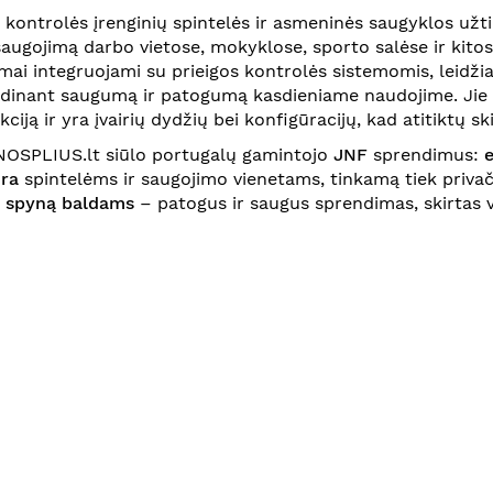
s kontrolės įrenginių spintelės ir asmeninės saugyklos užt
saugojimą darbo vietose, mokyklose, sporto salėse ir kito
mai integruojami su prieigos kontrolės sistemomis, leidžian
idinant saugumą ir patogumą kasdieniame naudojime. Jie pa
ciją ir yra įvairių dydžių bei konfigūracijų, kad atitiktų sk
SPLIUS.lt siūlo portugalų gamintojo
JNF
sprendimus:
e
ūra
spintelėms ir saugojimo vienetams, tinkamą tiek privač
s spyną baldams
– patogus ir saugus sprendimas, skirtas va