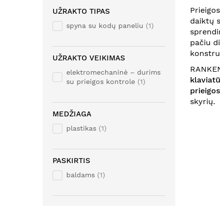
Prieigo
UŽRAKTO TIPAS
daiktų 
spyna su kodų paneliu
1
sprendi
pačiu d
konstruk
UŽRAKTO VEIKIMAS
RANKENO
elektromechaninė – durims
klaviat
su prieigos kontrole
1
prieigo
skyrių.
MEDŽIAGA
plastikas
1
PASKIRTIS
baldams
1