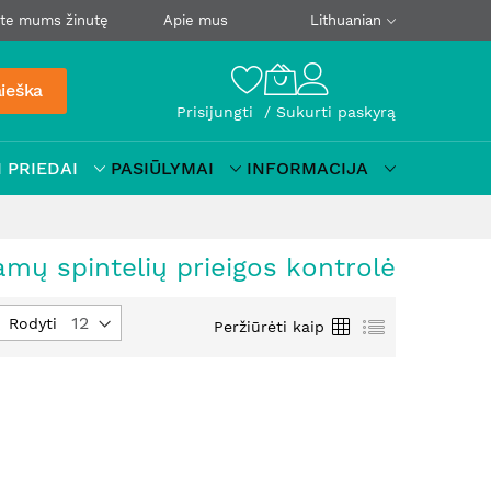
ite mums žinutę
Apie mus
Lithuanian
ieška
Prisijungti
Sukurti paskyrą
 PRIEDAI
PASIŪLYMAI
INFORMACIJA
namų spintelių prieigos kontrolė
tyti
Tinklelis
Sąrašas
Rodyti
Peržiūrėti kaip
jimo
į