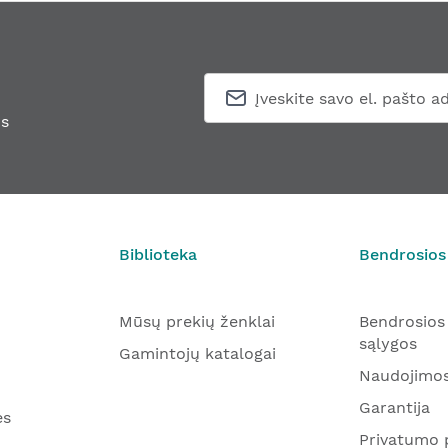
s
Biblioteka
Bendrosios
Mūsų prekių ženklai
Bendrosios
sąlygos
Gamintojų katalogai
Naudojimos
Garantija
ės
Privatumo p