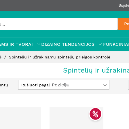
Siųsk
Pa
MS IR TVORAI
DIZAINO TENDENCIJOS
FUNKCINIAI
lė
Spintelių ir užrakinamų spintelių prieigos kontrolė
Spintelių ir užraki
Nusta
Rūšiuoti pagal
entų
mažė
krypt