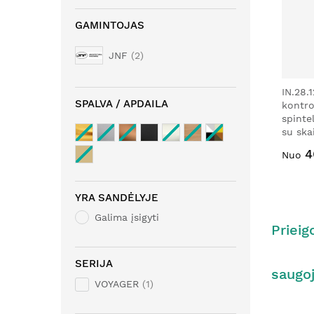
GAMINTOJAS
JNF
2
IN.28.
SPALVA / APDAILA
kontro
spinte
su ska
4
Nuo
YRA SANDĖLYJE
Galima įsigyti
Prieig
SERIJA
saugo
VOYAGER
1