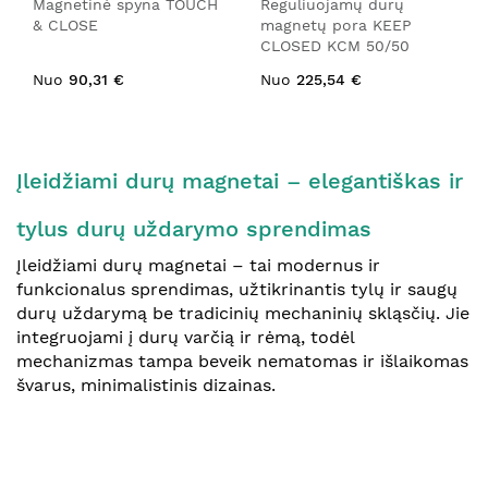
Magnetinė spyna TOUCH
Reguliuojamų durų
& CLOSE
magnetų pora KEEP
CLOSED KCM 50/50
Nuo
90,31 €
Nuo
225,54 €
Įleidžiami durų magnetai – elegantiškas ir
tylus durų uždarymo sprendimas
Įleidžiami durų magnetai – tai modernus ir
funkcionalus sprendimas, užtikrinantis tylų ir saugų
durų uždarymą be tradicinių mechaninių skląsčių. Jie
integruojami į durų varčią ir rėmą, todėl
mechanizmas tampa beveik nematomas ir išlaikomas
švarus, minimalistinis dizainas.