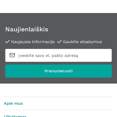
Naujienlaiškis
Naujausia informacija
Gaukite atsakymus
Prenumeruoti
Apie mus
Užsakymas