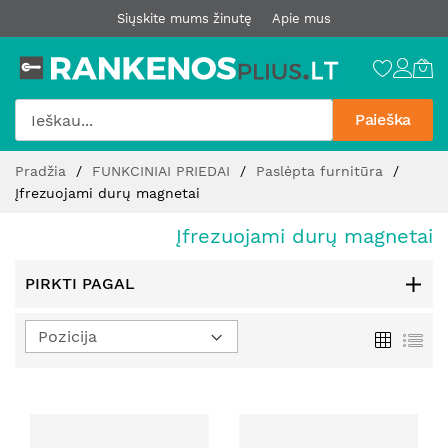
Siųskite mums žinutę
Apie mus
Paieška
Pereiti
Pradžia
FUNKCINIAI PRIEDAI
Paslėpta furnitūra
prie
Įfrezuojami durų magnetai
turinio
Įfrezuojami durų magnetai
PIRKTI PAGAL
Nustatyti
Tinklelis
Sąr
mažėjimo
kryptį