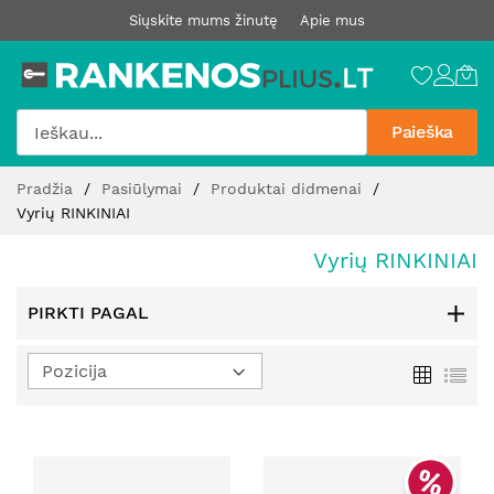
Siųskite mums žinutę
Apie mus
Paieška
Pereiti
Pradžia
Pasiūlymai
Produktai didmenai
prie
Vyrių RINKINIAI
turinio
Vyrių RINKINIAI
PIRKTI PAGAL
Nustatyti
Tinklelis
Sąr
mažėjimo
kryptį