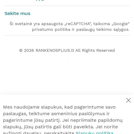
Sekite mus
Ši svetainė yra apsaugota „reCAPTCHA“, taikoma „Google“
privatumo politika ir paslaugų teikimo sąlygos.
© 2026
RANKENOSPLIUS.lt
All Rights Reserved
Mes naudojame slapukus, kad pagerintume savo
paslaugas, teiktume asmeninius pasiūlymus ir
pagerintume jūsų patirtį. Jei nepriimsite papildomų
slapukų, jūsų patirtis gali būti paveikta. Jei norite
sužinoti daugiau, perskaitykite
Slapukų politiką
.