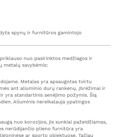
odyta spynų ir furnitūros gamintojo
s priklauso nuo pasirinktos medžiagos ir
ių metalų savybėmis:
udojame. Metalas yra apsaugotas tvirtu
ymės ant aliuminio durų rankenų. Įbrėžimai ir
ir yra standartinis senėjimo požymis. Šią
dien. Aliuminis nereikalauja ypatingos
augą nuo korozijos, jis sunkiai pažeidžiamas,
es nerūdijančio plieno furnitūra yra
ligoninėse ar sporto objektuose. Tačiau