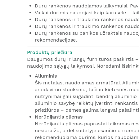
Durų rankenos naudojamos laikymuisi. Pavyz
Vaikai durimis naudojasi kaip karusele – l
Durų rankenos ir traukimo rankenos naudoj
Durų rankenos ir traukimo rankenos naudo
Durų rankenos su panikos užraktais naudoja
rekomendacijose.
Produktų priežiūra
Daugumos durų ir langų furnitūros paskirtis – 
naudojimo sąlygų laikymosi. Norėdami išsirin
Aliuminis
Šis metalas, naudojamas armatūrai. Aliumi
anodavimo sluoksniu, tačiau kietesnės medži
nutrynimai gali sugadinti bendrą aliuminio 
aliuminio savybę reikėtų įvertinti renkanti
priežiūros – dėmes galima lengvai pašalint
Nerūdijantis plienas
Nerūdijantis plienas paprastai laikomas ne
nesibraižo, o dėl sudėtyje esančio chromo ir
rekomenduojama durims, kurios naudojamos 