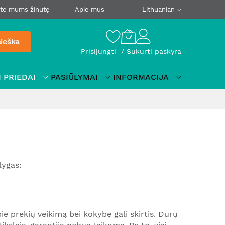
ite mums žinutę
Apie mus
Lithuanian
ieška
Prisijungti
Sukurti paskyrą
 PRIEDAI
PASIŪLYMAI
INFORMACIJA
lygas:
ie prekių veikimą bei kokybę gali skirtis. Durų