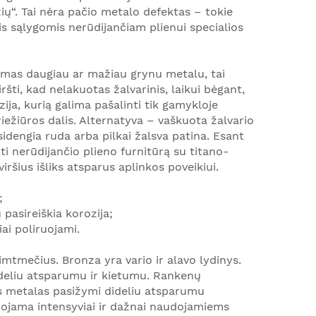
žių“. Tai nėra pačio metalo defektas – tokie
is sąlygomis nerūdijančiam plienui specialios
ikomas daugiau ar mažiau grynu metalu, tai
ršti, kad nelakuotas žalvarinis, laikui bėgant,
zija, kurią galima pašalinti tik gamykloje
ežiūros dalis. Alternatyva – vaškuota žalvario
sidengia ruda arba pilkai žalsva patina. Esant
i nerūdijančio plieno furnitūrą su titano-
ršius išliks atsparus aplinkos poveikiui.
;
pasireiškia korozija;
ai poliruojami.
mtmečius. Bronza yra vario ir alavo lydinys.
dideliu atsparumu ir kietumu. Rankenų
is metalas pasižymi dideliu atsparumu
uojama intensyviai ir dažnai naudojamiems