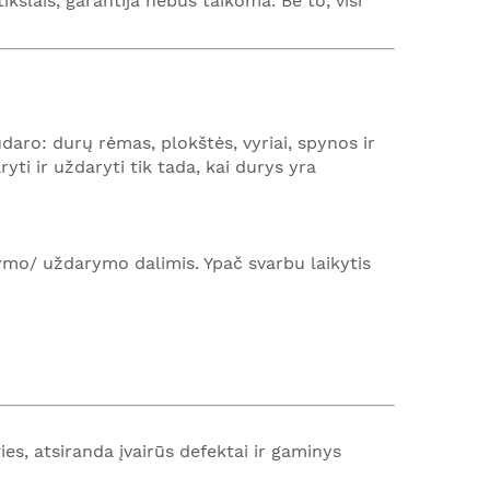
ikslais, garantija nebus taikoma. Be to, visi
udaro: durų rėmas, plokštės, vyriai, spynos ir
yti ir uždaryti tik tada, kai durys yra
rymo/ uždarymo dalimis. Ypač svarbu laikytis
s, atsiranda įvairūs defektai ir gaminys