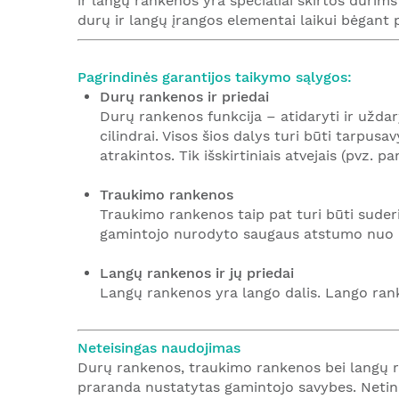
ir langų rankenos yra specialiai skirtos durims 
durų ir langų įrangos elementai laikui bėgant p
Pagrindinės garantijos taikymo sąlygos:
Durų rankenos ir priedai
Durų rankenos funkcija – atidaryti ir uždary
cilindrai. Visos šios dalys turi būti tarpusa
atrakintos. Tik išskirtiniais atvejais (pvz. 
Traukimo rankenos
Traukimo rankenos taip pat turi būti suder
gamintojo nurodyto saugaus atstumo nuo du
Langų rankenos ir jų priedai
Langų rankenos yra lango dalis. Lango ran
Neteisingas naudojimas
Durų rankenos, traukimo rankenos bei langų ra
praranda nustatytas gamintojo savybes. Neti