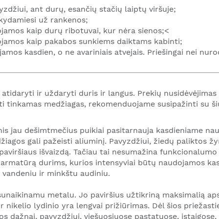
džiui, ant durų, esančių stačių laiptų viršuje;
aikydamiesi už rankenos;
amos kaip durų ribotuvai, kur nėra sienos;
<
jamos kaip pakabos sunkiems daiktams kabinti;
mos kasdien, o ne avariniais atvejais. Priešingai nei nur
atidaryti ir uždaryti duris ir langus. Prekių nusidėvėjima
kti tinkamas medžiagas, rekomenduojame susipažinti su š
nis jau dešimtmečius puikiai pasitarnauja kasdieniame na
agos gali pažeisti aliuminį. Pavyzdžiui, žiedų paliktos ž
paviršiaus išvaizdą. Tačiau tai nesumažina funkcionalumo 
s armatūrą durims, kurios intensyviai būtų naudojamos kas
i vandeniu ir minkštu audiniu.
sunaikinamu metalu. Jo paviršius užtikriną maksimalią aps
 nikelio lydinio yra lengvai prižiūrimas. Dėl šios priežasti
dažnai, pavyzdžiui, viešuosiuose pastatuose, įstaigose, 