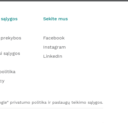
 sąlygos
Sekite mus
 prekybos
Facebook
Instagram
i sąlygos
LinkedIn
olitika
cy
le“ privatumo politika ir paslaugų teikimo sąlygos.