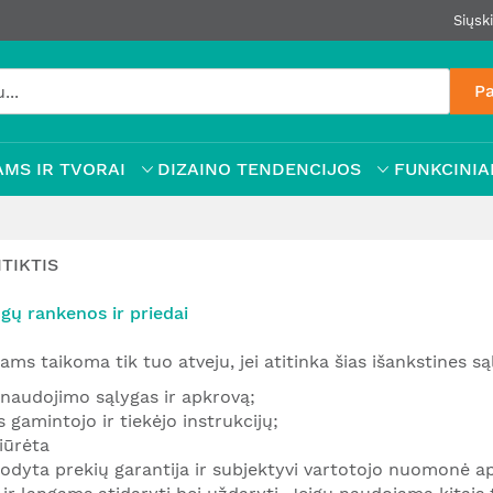
Siųsk
Pa
MS IR TVORAI
DIZAINO TENDENCIJOS
FUNKCINIAI
TIKTIS
ngų rankenos ir priedai
ms taikoma tik tuo atveju, jei atitinka šias išankstines są
, naudojimo sąlygas ir apkrovą;
 gamintojo ir tiekėjo instrukcijų;
iūrėta
rodyta prekių garantija ir subjektyvi vartotojo nuomonė ap