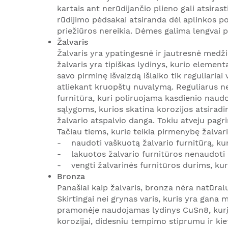
kartais ant nerūdijančio plieno gali atsiras
rūdijimo pėdsakai atsiranda dėl aplinkos p
priežiūros nereikia. Dėmes galima lengvai p
Žalvaris
Žalvaris yra ypatingesnė ir jautresnė medži
žalvaris yra tipiškas lydinys, kurio element
savo pirminę išvaizdą išlaiko tik reguliaria
atliekant kruopštų nuvalymą. Reguliarus ne
furnitūra, kuri poliruojama kasdienio naudoj
sąlygoms, kurios skatina korozijos atsiradi
žalvario atspalvio danga. Tokiu atveju pagri
Tačiau tiems, kurie teikia pirmenybę žalva
- naudoti vaškuotą žalvario furnitūrą, kur
- lakuotos žalvario furnitūros nenaudoti la
- vengti žalvarinės furnitūros durims, kuri
Bronza
Panašiai kaip žalvaris, bronza nėra natūra
Skirtingai nei grynas varis, kuris yra gan
pramonėje naudojamas lydinys CuSn8, kurį 
korozijai, didesniu tempimo stiprumu ir k