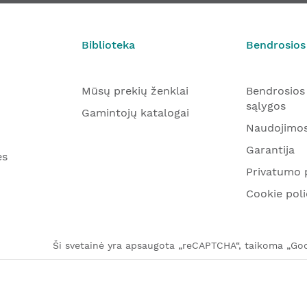
Biblioteka
Bendrosios
Mūsų prekių ženklai
Bendrosios
sąlygos
Gamintojų katalogai
Naudojimos
Garantija
ės
Privatumo p
Cookie poli
Ši svetainė yra apsaugota „reCAPTCHA“, taikoma „Goog