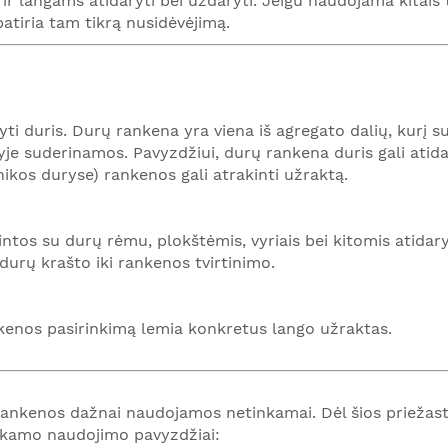
ir langams atidaryti bei uždaryti. Jeigu naudojama kitais t
atiria tam tikrą nusidėvėjimą.
ti duris. Durų rankena yra viena iš agregato dalių, kurį s
vyje suderinamos. Pavyzdžiui, durų rankena duris gali atidar
panikos duryse) rankenos gali atrakinti užraktą.
intos su durų rėmu, plokštėmis, vyriais bei kitomis atida
rų krašto iki rankenos tvirtinimo.
kenos pasirinkimą lemia konkretus lango užraktas.
nkenos dažnai naudojamos netinkamai. Dėl šios priežastie
nkamo naudojimo pavyzdžiai: