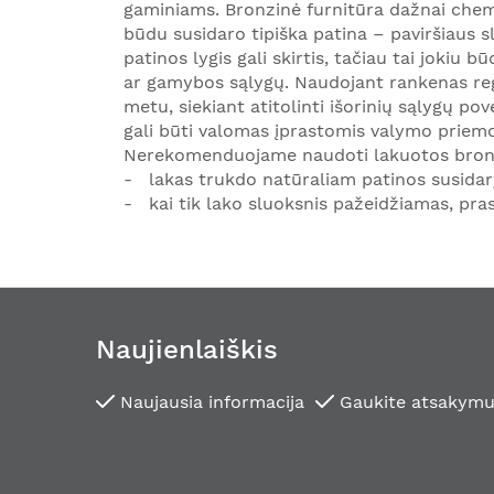
gaminiams. Bronzinė furnitūra dažnai chem
būdu susidaro tipiška patina – paviršiaus 
patinos lygis gali skirtis, tačiau tai jokiu
ar gamybos sąlygų. Naudojant rankenas regul
metu, siekiant atitolinti išorinių sąlygų po
gali būti valomas įprastomis valymo priem
Nerekomenduojame naudoti lakuotos bronz
- lakas trukdo natūraliam patinos susidar
- kai tik lako sluoksnis pažeidžiamas, pras
Naujienlaiškis
Naujausia informacija
Gaukite atsakymu