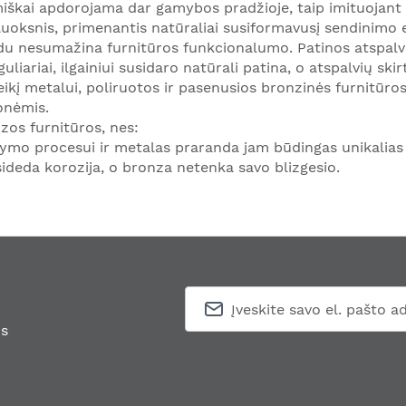
iškai apdorojama dar gamybos pradžioje, taip imituojant
sluoksnis, primenantis natūraliai susiformavusį sendinimo
 būdu nesumažina furnitūros funkcionalumo. Patinos atspalvi
iariai, ilgainiui susidaro natūrali patina, o atspalvių sk
veikį metalui, poliruotos ir pasenusios bronzinės furnitūr
onėmis.
os furnitūros, nes:
ymo procesui ir metalas praranda jam būdingas unikalias 
ideda korozija, o bronza netenka savo blizgesio.
s