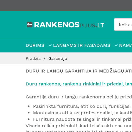
DURIMS
LANGAMS IR FASADAMS
NAMA
Pereiti
Pradžia
Garantija
prie
turinio
DURŲ IR LANGŲ GARANTIJA IR MEDŽIAGŲ ATI
Durų rankenos, rankenų rinkiniai ir priedai, la
Garantija durų ir langų rankenoms bei jų prieda
Pasirinkta furnitūra, atitiko durų funkcijas
Montavimas atliktas profesionaliai, laikantis
Furnitūra naudota teisingai ir tinkamai priž
Visada reikia prisiminti, kad teisės aktuose nu