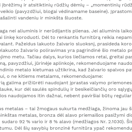
ti įbrėžimų ir atsitiktinių rūdžių dėmių – „momentinių rūd
oveikio (pavyzdžiui, blogai vėdinamame baseine). Įprastom
ašalinti vandeniu ir minkšta šluoste.
aga nei aliuminis ir nerūdijantis plienas. Jei aliuminis la
ai linkę koroduoti. Dėl to renkantis furnitūrą reikia nepami
i valant. Pažeidus lakuoto žalvario sluoksnį, prasideda koro
lakuoto žalvario poliravimas yra pagrindinė šio metalo pri
imo metu. Tačiau dalys, kurios liečiamos retai, greitai pa
mą, pavyzdžiui, jūrinėje aplinkoje, rekomenduojame naudot
ndinio metalo kietumas užtikrina, kad žalvario spalvos pavi
riui, o ne kitiems metalams, rekomenduojame:
ią galima prižiūrėti naudojant įprastas valymo priemones
uke, kur dėl saulės spindulių ir besikeičiančių oro sąlygų 
os naudojamos itin dažnai, nebent paviršiai būtų reguliari
lus metalas – tai žmogaus sukurta medžiaga, žinoma jau ši
a minkštas metalas, bronza dėl alavo priemaišos pasižymi 
sudaro 92 % vario ir 8 % alavo (medžiagos Nr. 2.1030). Š
ietumu. Dėl šių savybių bronzinė furnitūra ypač rekomend