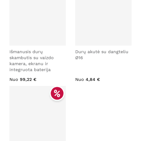
Išmanusis durų
Durų akutė su dangteliu
skambutis su vaizdo
Ø16
kamera, ekranu ir
integruota baterija
Nuo
99,22 €
Nuo
4,84 €