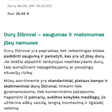
Durų akutė JNF IN.23.010
Nuo
26,46 €
Durų žiūrovai – saugumas ir matomumas
jūsų namuose
Durų žiūrovai yra paprastas, bet veiksmingas būdas
padidinti saugumą ir pamatyti, kas yra už jūsų durų
.
Jie leidžia atpažinti lankytojus neatidarydami durų,
taip sumažinant nepageidaujamų ar pavojingų
situacijų riziką.
Mūsų asortimente yra
standartiniai, plataus kampo ir
skaitmeniniai durų žiūronai
, tinkami tiek
gyvenamosioms, tiek komercinėms patalpoms.
Pagaminti iš
patvarių, aukštos kokybės medžiagų
, jie
užtikrina aiškų vaizdą, lengvą montavimą ir ilgalaikį
veikimą.