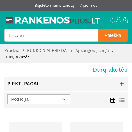
Siųskite mums žinutę
Apie mus
Paieška
Pereiti
Pradžia
FUNKCINIAI PRIEDAI
Apsaugos įranga
prie
Durų akutės
turinio
Durų akutės
PIRKTI PAGAL
Nustatyti
Tinklelis
Sąr
mažėjimo
kryptį