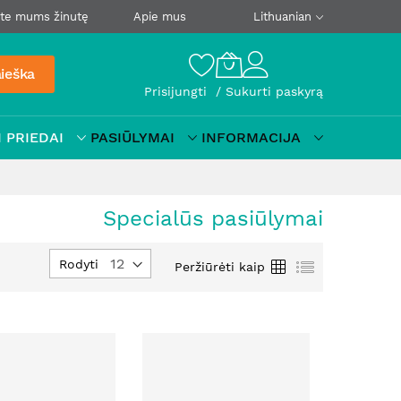
ite mums žinutę
Apie mus
Lithuanian
ieška
Prisijungti
Sukurti paskyrą
 PRIEDAI
PASIŪLYMAI
INFORMACIJA
Specialūs pasiūlymai
Nustatyti
Tinklelis
Sąrašas
Rodyti
Peržiūrėti kaip
mažėjimo
kryptį