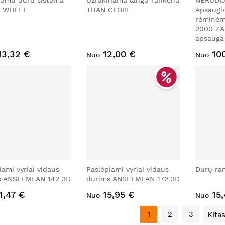
omų durų sistema
Užrakinama lango rankena
NERŪDIJ
 WHEEL
TITAN GLOBE
Apsaugi
rėminėm
2000 ZA 
apsauga
13,32 €
12,00 €
10
Nuo
Nuo
iami vyriai vidaus
Paslėpiami vyriai vidaus
Durų ra
s ANSELMI AN 142 3D
durims ANSELMI AN 172 3D
1,47 €
15,95 €
15
Nuo
Nuo
1
2
3
Kita