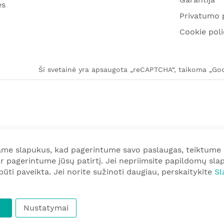
ės
Privatumo p
Cookie poli
Ši svetainė yra apsaugota „reCAPTCHA“, taikoma „Goog
me slapukus, kad pagerintume savo paslaugas, teiktume
r pagerintume jūsų patirtį. Jei nepriimsite papildomų sla
i būti paveikta. Jei norite sužinoti daugiau, perskaitykite
Sl
Nustatymai