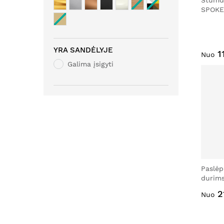
Stumd
SPOKE
YRA SANDĖLYJE
1
Nuo
Galima įsigyti
Paslėp
durim
2
Nuo