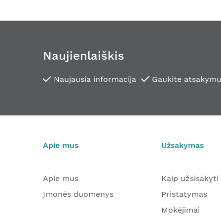
Naujienlaiškis
Naujausia informacija
Gaukite atsakymu
Apie mus
Užsakymas
Apie mus
Kaip užsisakyti
Įmonės duomenys
Pristatymas
Mokėjimai