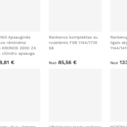
NIO Apsauginės
Rankenos komplektas su
Rankenų
nos rėminėms
rozetėmis FSB 1144/1735
ilgais s
s KRONOS 2000 ZA
S8
1144/14
 cilindro apsauga
8,81 €
85,56 €
13
Nuo
Nuo