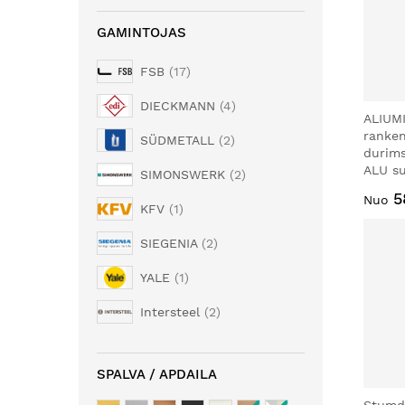
GAMINTOJAS
FSB
17
DIECKMANN
4
ALIUMI
ranke
SÜDMETALL
2
durim
ALU su
SIMONSWERK
2
5
Nuo
KFV
1
SIEGENIA
2
YALE
1
Intersteel
2
SPALVA / APDAILA