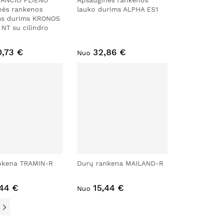
ANČIO PLIENO
Apsauginės rankenos
nės rankenos
lauko durims ALPHA ES1
s durims KRONOS
NT su cilindro
0,73 €
32,86 €
Nuo
nkena TRAMIN-R
Durų rankena MAILAND-R
,44 €
15,44 €
Nuo
s