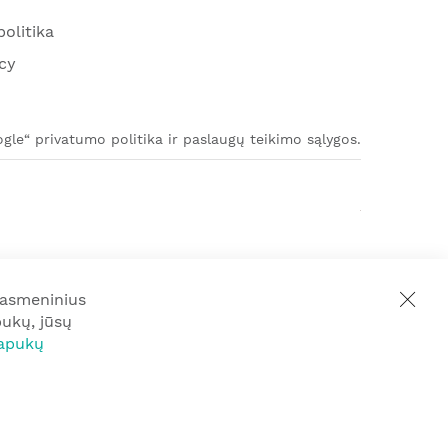
olitika
cy
le“ privatumo politika ir paslaugų teikimo sąlygos.
 asmeninius
pukų, jūsų
apukų