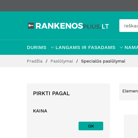
DURIMS
LANGAMS IR FASADAMS
NAMA
Pereiti
Pradžia
Pasiūlymai
Specialūs pasiūlymai
prie
turinio
Elemen
PIRKTI PAGAL
KAINA
OK