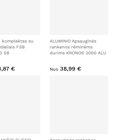
 komplektas su
ALUMINIO Apsauginės
kydeliais FSB
rankenos rėminėms
10 S8
durims KRONOS 2000 ALU
3,87 €
38,99 €
Nuo