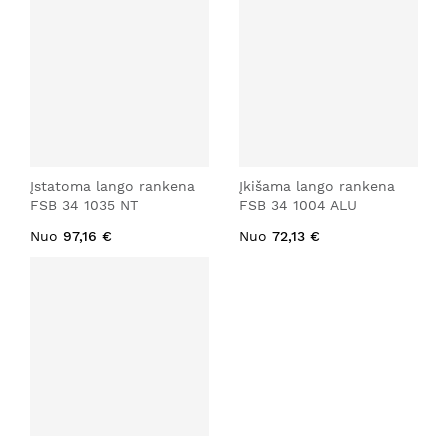
Įstatoma lango rankena
Įkišama lango rankena
FSB 34 1035 NT
FSB 34 1004 ALU
Nuo
97,16 €
Nuo
72,13 €