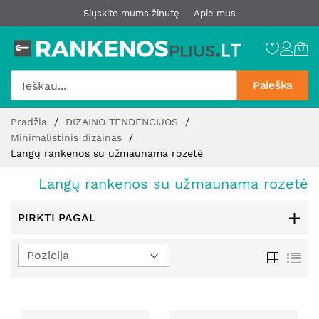
Siųskite mums žinutę
Apie mus
Paieška
Pereiti
Pradžia
DIZAINO TENDENCIJOS
prie
Minimalistinis dizainas
turinio
Langų rankenos su užmaunama rozetė
Langų rankenos su užmaunama rozetė
PIRKTI PAGAL
Nustatyti
Tinklelis
Sąr
mažėjimo
kryptį