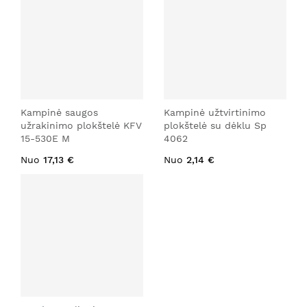
Kampinė saugos
Kampinė užtvirtinimo
užrakinimo plokštelė KFV
plokštelė su dėklu Sp
15-530E M
4062
Nuo
17,13 €
Nuo
2,14 €