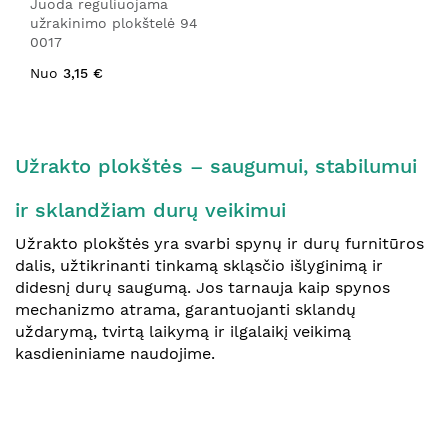
Juoda reguliuojama
užrakinimo plokštelė 94
0017
Nuo
3,15 €
Užrakto plokštės – saugumui, stabilumui
ir sklandžiam durų veikimui
Užrakto plokštės yra svarbi spynų ir durų furnitūros
dalis, užtikrinanti tinkamą skląsčio išlyginimą ir
didesnį durų saugumą. Jos tarnauja kaip spynos
mechanizmo atrama, garantuojanti sklandų
uždarymą, tvirtą laikymą ir ilgalaikį veikimą
kasdieniniame naudojime.