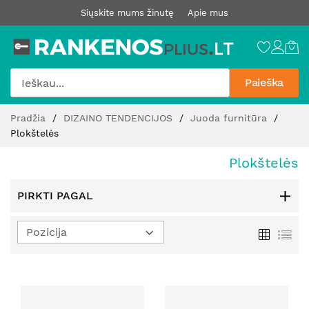
Siųskite mums žinutę
Apie mus
Paieška
Pereiti
Pradžia
DIZAINO TENDENCIJOS
Juoda furnitūra
prie
Plokštelės
turinio
Plokštelės
PIRKTI PAGAL
Nustatyti
Tinklelis
Sąr
mažėjimo
kryptį