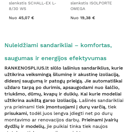
slenkstis SCHALL-EX L-
slenkstis ISOLPORTE
8/30 WS
OMEGA
Nuo
45,07 €
Nuo
19,38 €
Nuleidžiami sandarikliai
– komfortas,
saugumas ir energijos efektyvumas
RANKENOSPLIUS.lt siūlo lašinius sandariklius, kurie
užtikrina veiksmingą šiluminę ir akustinę izoliaciją,
didesnį saugumą ir patogų prieigą. Jie automatiškai
uždaro tarpą po durimis, apsaugodami nuo šalčio,
triukšmo, dūmų, kvapų ir dulkių. Kai kurie modeliai
užtikrina aukštą garso izoliaciją.
Lašinės sandarikliai
yra prieinami tiek
įmontuojami į durų varčią
, tiek
prisukami,
todėl juos lengva įdiegti net po durų
montavimo ar renovacijos darbų.
Prieinami įvairių
dydžių ir modelių,
jie puikiai tinka tiek naujos