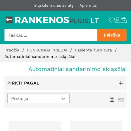
Siųskite mums žinutę
Apie mus
Paieška
Pereiti
Pradžia
FUNKCINIAI PRIEDAI
Paslėpta furnitūra
prie
Automatiniai sandarinimo skląsčiai
turinio
Automatiniai sandarinimo skląsčiai
PIRKTI PAGAL
Nustatyti
Tinklelis
Sąr
mažėjimo
kryptį