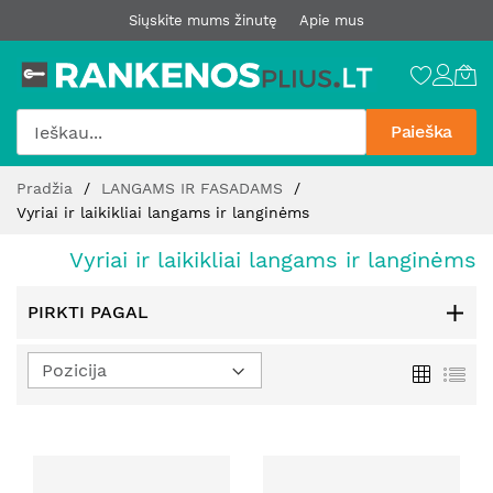
Siųskite mums žinutę
Apie mus
Paieška
Pereiti
Pradžia
LANGAMS IR FASADAMS
prie
Vyriai ir laikikliai langams ir langinėms
turinio
Vyriai ir laikikliai langams ir langinėms
PIRKTI PAGAL
Nustatyti
Tinklelis
Sąr
mažėjimo
kryptį