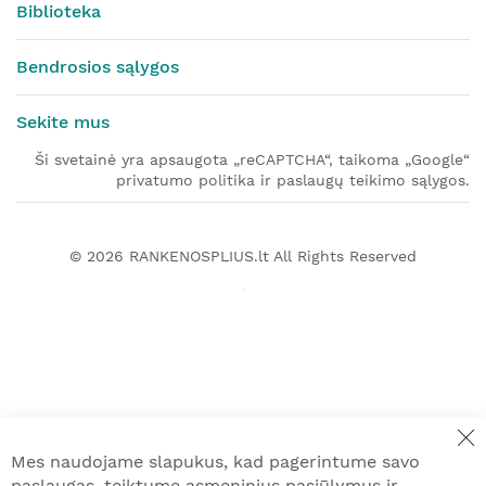
Biblioteka
Bendrosios sąlygos
Sekite mus
Ši svetainė yra apsaugota „reCAPTCHA“, taikoma „Google“
privatumo politika ir paslaugų teikimo sąlygos.
© 2026
RANKENOSPLIUS.lt
All Rights Reserved
Mes naudojame slapukus, kad pagerintume savo
paslaugas, teiktume asmeninius pasiūlymus ir