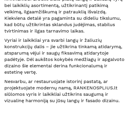
bei laikiklių asortimentą, užtikrinantį patikimą
veikimą, ilgaamžiškumą ir patrauklią išvaizdą.
Kiekviena detalė yra pagaminta su dideliu tikslumu,
kad būtų užtikrintas sklandus judėjimas, stabilus
tvirtinimas ir ilgas tarnavimo laikas.
Vyriai ir laikikliai yra svarbi langų ir žaliuzių
konstrukcijų dalis – jie užtikrina tinkamą atidarymą,
atsparumą vėjui ir saugų fiksavimą atidarytoje
padėtyje. Dėl aukštos kokybės medžiagų ir apgalvoto
dizaino šie elementai derina funkcionalumą ir
estetinę vertę.
Nesvarbu, ar restauruojate istorinį pastatą, ar
projektuojate modernų namą, RANKENOSPLIUS.lt
siūlomos vyris ir laikikliai užtikrins saugumą ir
vizualinę harmoniją su jūsų langų ir fasado dizainu.