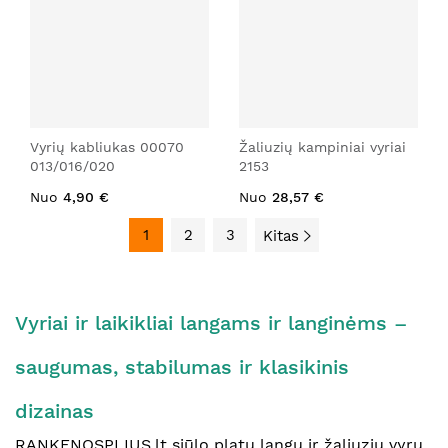
Vyrių kabliukas 00070
Žaliuzių kampiniai vyriai
013/016/020
2153
Nuo
4,90 €
Nuo
28,57 €
1
2
3
Kitas
Vyriai ir laikikliai langams ir langinėms –
saugumas, stabilumas ir klasikinis
dizainas
RANKENOSPLIUS.lt siūlo platų langų ir žaliuzių vyrų