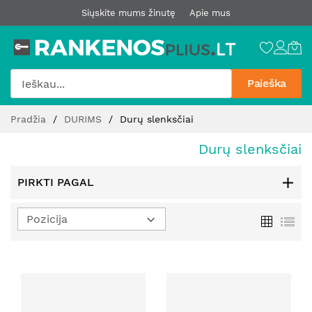
Siųskite mums žinutę
Apie mus
Paieška
Pereiti
Pradžia
DURIMS
Durų slenksčiai
prie
turinio
Durų slenksčiai
PIRKTI PAGAL
Nustatyti
Tinklelis
Sąr
mažėjimo
kryptį