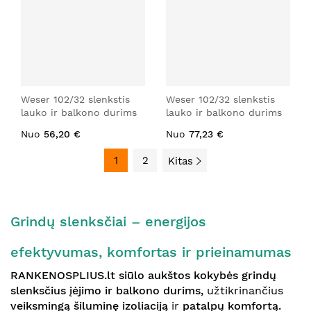
Weser 102/32 slenkstis
Weser 102/32 slenkstis
lauko ir balkono durims
lauko ir balkono durims
Nuo
56,20 €
Nuo
77,23 €
1
2
Kitas
Grindų slenksčiai – energijos
efektyvumas, komfortas ir prieinamumas
RANKENOSPLIUS.lt siūlo aukštos kokybės grindų
slenksčius įėjimo ir balkono durims,
užtikrinančius
veiksmingą šiluminę izoliaciją
ir
patalpų komfortą.