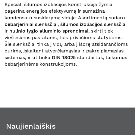
Speciali šilumos izoliacijos konstrukcija žymiai
pagerina energijos efektyvumą ir sumažina
kondensato susidarymą viduje. Asortimentą sudaro
bebarjeriniai slenksčiai, šilumos izoliacijos slenksčiai
ir
nulinio lygio aliuminio sprendimai,
skirti tiek
viešiesiems pastatams, tiek privačioms statyboms.
Šie slenksčiai tinka į vidų arba į išorę atsidarančioms
durims, įskaitant atverčiamąsias ir pakreipiamąsias
sistemas, ir atitinka
DIN 18025
standartus, taikomus
bebarjerinėms konstrukcijoms.
Naujienlaiškis