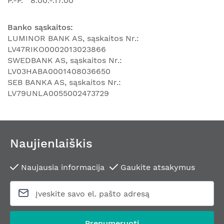
P.-P.
8.00.-.17.00
Banko sąskaitos:
LUMINOR BANK AS, sąskaitos Nr.:
LV47RIKO0002013023866
SWEDBANK AS, sąskaitos Nr.:
LV03HABA0001408036650
SEB BANKA AS, sąskaitos Nr.:
LV79UNLA0055002473729
Naujienlaiškis
Naujausia informacija
Gaukite atsakymus
Prenumeruoti