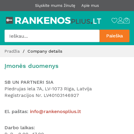
Siųskite mums žinutę
Apie mus
Paieška
Pereiti
Pradžia
Company details
prie
turinio
Įmonės duomenys
SB UN PARTNERI SIA
Piedrujas iela 7A, LV-1073 Riga, Latvija
Registracijos Nr. LV40103146927
El. paštas:
info@rankenosplius.lt
Darbo laikas: