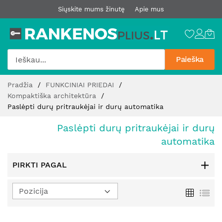
Siųskite mums žinutę
Apie mus
Paieška
Pereiti
Pradžia
FUNKCINIAI PRIEDAI
prie
Kompaktiška architektūra
turinio
Paslėpti durų pritraukėjai ir durų automatika
Paslėpti durų pritraukėjai ir durų
automatika
PIRKTI PAGAL
Nustatyti
Tinklelis
Sąr
mažėjimo
kryptį