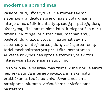
modernus sprendimas
Paslėpti durų uždarytuvai ir automatizavimo
sistemos yra idealus sprendimas šiuolaikiniams
interjerams, užtikrinantis tylų, saugų ir patogų durų
uždarymą, išlaikant minimalistinį ir elegantišką durų
dizainą. Skirtingai nuo tradicinių mechanizmų,
paslėpti durų uždarytuvai ir automatizavimo
sistemos yra integruotos į durų varčią arba rėmą,
todėl mechanizmas yra praktiškai nematomas.
Aukštos kokybės paslėptos sistemos yra skirtos
intensyviam kasdieniam naudojimui.
Jos yra puikus pasirinkimas tiems, kurie nori išlaikyti
nepriekaištingą interjero išvaizdą ir maksimalų
praktiškumą, todėl jos tinka gyvenamosioms
patalpoms, biurams, viešbučiams ir viešosioms
pastatams.