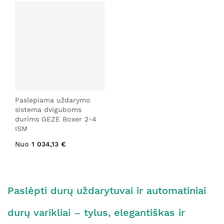
Paslepiama uždarymo
sistema dviguboms
durims GEZE Boxer 2-4
ISM
Nuo
1 034,13 €
Paslėpti durų uždarytuvai ir automatiniai
durų varikliai – tylus, elegantiškas ir