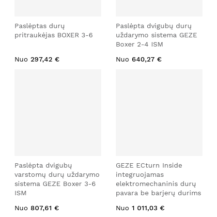
Paslėptas durų
Paslėpta dvigubų durų
pritraukėjas BOXER 3-6
uždarymo sistema GEZE
Boxer 2-4 ISM
Nuo
297,42 €
Nuo
640,27 €
Paslėpta dvigubų
GEZE ECturn Inside
varstomų durų uždarymo
integruojamas
sistema GEZE Boxer 3-6
elektromechaninis durų
ISM
pavara be barjerų durims
Nuo
807,61 €
Nuo
1 011,03 €