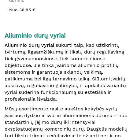
durims
Nuo
36,95 €
Aliuminio durų vyriai
Aliuminio durų vyriai
sukurti taip, kad užtikrintų
tvirtumą, ilgaamžiškumą ir tikslų durų reguliavimą
tiek gyvenamuosiuose, tiek komerciniuose
objektuose. Jie tinka įvairioms aliuminio profilių
sistemoms ir garantuoja sklandų veikimą,
patikimumą bei ilgą tarnavimo laiką. Siūlomi įvairių
apkrovų, reguliavimo galimybių ir apdailos variantų
vyriai suderina funkcionalumą su estetiška ir
profesionalia išvaizda.
Mūsų asortimente rasite aukštos kokybės vyrių
įvairaus dydžio ir svorio aliumininėms durims – nuo
standartinių įėjimo durų iki intensyviai
eksploatuojamų komercinių durų. Daugelis modelių
turi tikslų trimatį reguliavimą, leidžiantį net ir po