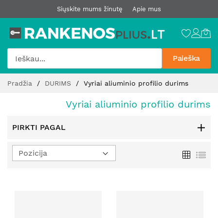
Siųskite mums žinutę
Apie mus
Paieška
Pereiti
Pradžia
DURIMS
Vyriai aliuminio profilio durims
prie
turinio
Vyriai aliuminio profilio durims
PIRKTI PAGAL
Nustatyti
Tinklelis
Sąr
mažėjimo
kryptį