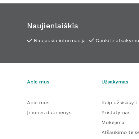
Naujienlaiškis
Naujausia informacija
Gaukite atsakymu
Apie mus
Užsakymas
Apie mus
Kaip užsisakyti
Įmonės duomenys
Pristatymas
Mokėjimai
Atšaukimo teis