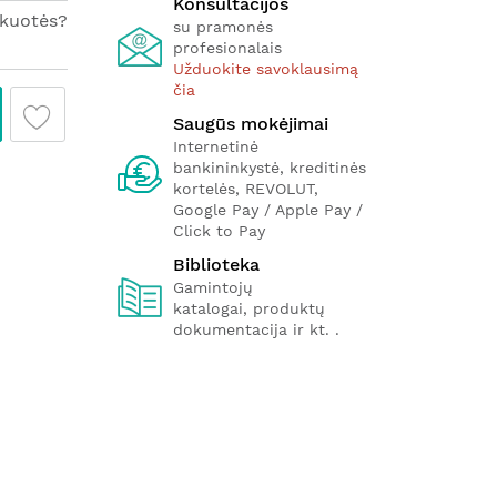
Konsultacijos
akuotės?
su pramonės
profesionalais
Užduokite savoklausimą
čia
Saugūs mokėjimai
Internetinė
bankininkystė, kreditinės
kortelės, REVOLUT,
Google Pay / Apple Pay /
Click to Pay
Biblioteka
Gamintojų
katalogai, produktų
dokumentacija ir kt. .