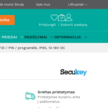
ite mums žinutę
Apie mus
Lithuanian
ieška
Prisijungti
Sukurti paskyrą
 PRIEDAI
PASIŪLYMAI
INFORMACIJA
ID / PIN / programėlė, IP65, 12-18V DC
Greitas pristatymas
Pristatymas kurjeriu arba
į paštomatus