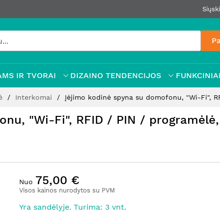
Siųsk
Pa
MS IR TVORAI
DIZAINO TENDENCIJOS
FUNKCINIAI
lė
Interkomai
Įėjimo kodinė spyna su domofonu, "Wi-Fi", RF
nu, "Wi-Fi", RFID / PIN / programėlė,
75,00 €
Nuo
Visos kainos nurodytos su PVM
Yra sandėlyje. Turima: 3 vnt.