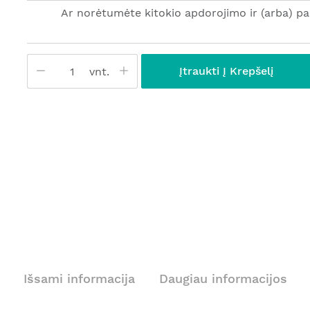
Ar norėtumėte kitokio apdorojimo ir (arba) p
Įtraukti Į Krepšelį
vnt.
Išsami informacija
Daugiau informacijos