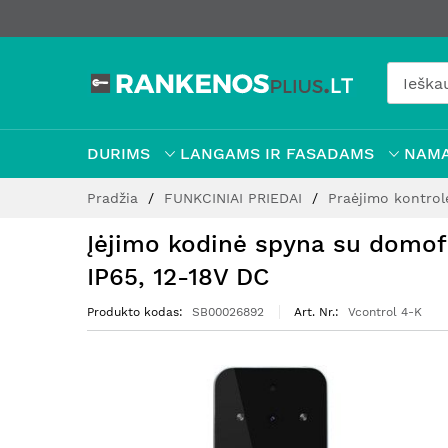
DURIMS
LANGAMS IR FASADAMS
NAMA
Pereiti
Pradžia
FUNKCINIAI PRIEDAI
Praėjimo kontro
prie
turinio
Įėjimo kodinė spyna su domofo
IP65, 12-18V DC
Produkto kodas
SB00026892
Art. Nr.
Vcontrol 4-K
Pereiti
į
paveikslėlių
galerijos